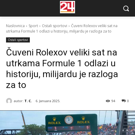
Naslovnica
Sport
Ostali sportovi
Čuveni Rolexov veliki sat na
utrkama Formule 1 odlazi u historiju, milijardu je razloga za to
Ostali sportovi
Čuveni Rolexov veliki sat na
utrkama Formule 1 odlazi u
historiju, milijardu je razloga
za to
autor:
T. C.
6. Januara 2025.
94
0