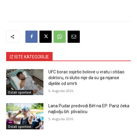
IZ ISTE KATEGORIJE
UFC borac osjetio bolove u vratu i otišao
doktoru, ni slutio nije da su ga nijanse
dijelile od smrti
6. Augusta 2026.
Ostali sportovi
Lana Pudar predvodi BiH na EP: Pariz čeka
najbolju bh. plivačicu
5. Augusta 2026.
Ostali sportovi