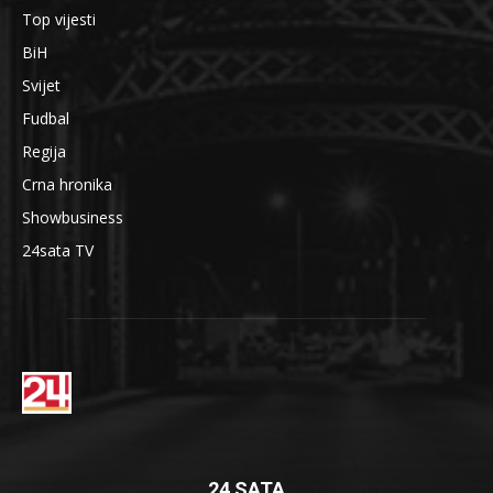
Top vijesti
BiH
Svijet
Fudbal
Regija
Crna hronika
Showbusiness
24sata TV
24 SATA