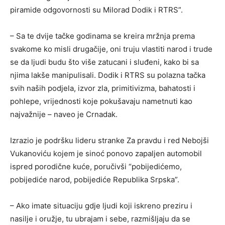
piramide odgovornosti su Milorad Dodik i RTRS”.
– Sa te dvije tačke godinama se kreira mržnja prema
svakome ko misli drugačije, oni truju vlastiti narod i trude
se da ljudi budu što više zatucani i sluđeni, kako bi sa
njima lakše manipulisali. Dodik i RTRS su polazna tačka
svih naših podjela, izvor zla, primitivizma, bahatosti i
pohlepe, vrijednosti koje pokušavaju nametnuti kao
najvažnije – naveo je Crnadak.
Izrazio je podršku lideru stranke Za pravdu i red Nebojši
Vukanoviću kojem je sinoć ponovo zapaljen automobil
ispred porodične kuće, poručivši “pobijedićemo,
pobijediće narod, pobijediće Republika Srpska”.
– Ako imate situaciju gdje ljudi koji iskreno preziru i
nasilje i oružje, tu ubrajam i sebe, razmišljaju da se