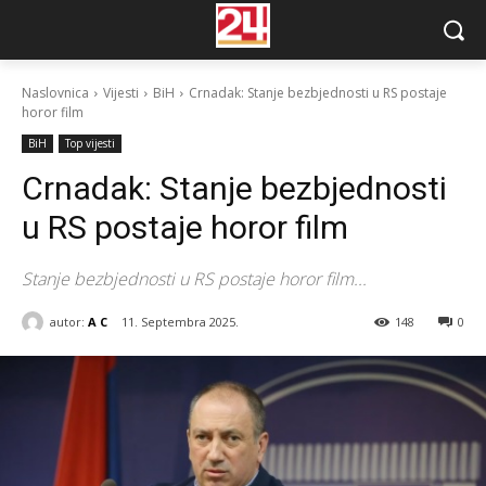
Naslovnica
Vijesti
BiH
Crnadak: Stanje bezbjednosti u RS postaje
horor film
BiH
Top vijesti
Crnadak: Stanje bezbjednosti
u RS postaje horor film
Stanje bezbjednosti u RS postaje horor film...
autor:
A C
11. Septembra 2025.
148
0