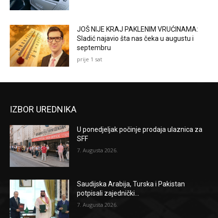
JOŠ NIJE KRAJ PAKLENIM VRUĆINAMA:
Sladić najavio šta nas čeka u augustu i
septembru
prije 1 sat
IZBOR UREDNIKA
U ponedjeljak počinje prodaja ulaznica za
SFF
7. Augusta 2026.
Saudijska Arabija, Turska i Pakistan
potpisali zajednički...
7. Augusta 2026.