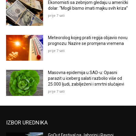
Ekonomisti sa zebnjom gledaju u američki
dolar: “Mogli bismo imati majku svih kriza”
prije 7 sati
Meteorolog kojeg prati regija objavio novu
prognozu: Nazire se promjena vremena
prije 7 sati
Masovna epidemija u SAD-u: Opasni
parazit u iceberg salati razbolio više od
25.000 ljudi, zabilježeni i smrtni slučajevi
prije 7 sati
IZBOR UREDNIKA
GoOut Festival na Jahorini i Ravnoj