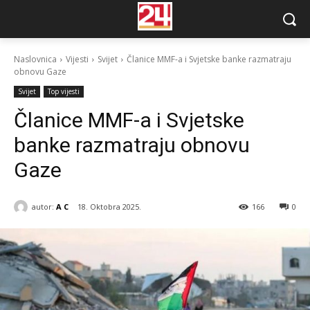
Naslovnica
Vijesti
Svijet
Članice MMF-a i Svjetske banke razmatraju
obnovu Gaze
Svijet
Top vijesti
Članice MMF-a i Svjetske
banke razmatraju obnovu
Gaze
autor:
A C
18. Oktobra 2025.
166
0