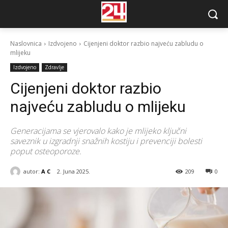
Naslovnica
Izdvojeno
Cijenjeni doktor razbio najveću zabludu o
mlijeku
Izdvojeno
Zdravlje
Cijenjeni doktor razbio
najveću zabludu o mlijeku
Generacijama se vjerovalo kako je mlijeko ključni
saveznik u izgradnji snažnih kostiju i prevenciji bolesti
poput osteoporoze.
autor:
A C
2. Juna 2025.
209
0