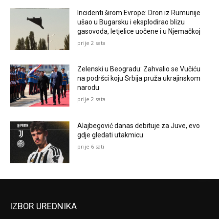
Incidenti širom Evrope: Dron iz Rumunije
ušao u Bugarsku i eksplodirao blizu
gasovoda, letjelice uočene i u Njemačkoj
prije 2 sata
Zelenski u Beogradu: Zahvalio se Vučiću
na podršci koju Srbija pruža ukrajinskom
narodu
prije 2 sata
Alajbegović danas debituje za Juve, evo
gdje gledati utakmicu
prije 6 sati
IZBOR UREDNIKA