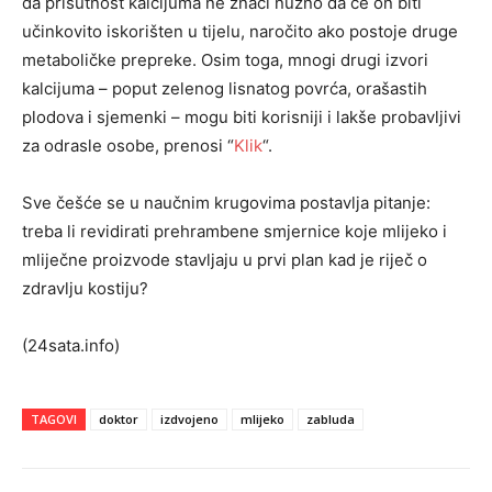
da prisutnost kalcijuma ne znači nužno da će on biti
učinkovito iskorišten u tijelu, naročito ako postoje druge
metaboličke prepreke. Osim toga, mnogi drugi izvori
kalcijuma – poput zelenog lisnatog povrća, orašastih
plodova i sjemenki – mogu biti korisniji i lakše probavljivi
za odrasle osobe, prenosi “
Klik
“.
Sve češće se u naučnim krugovima postavlja pitanje:
treba li revidirati prehrambene smjernice koje mlijeko i
mliječne proizvode stavljaju u prvi plan kad je riječ o
zdravlju kostiju?
(24sata.info)
TAGOVI
doktor
izdvojeno
mlijeko
zabluda