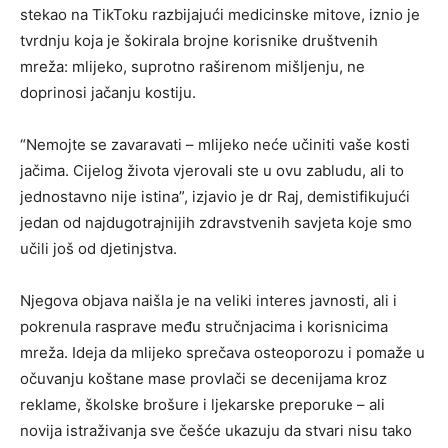
stekao na TikToku razbijajući medicinske mitove, iznio je
tvrdnju koja je šokirala brojne korisnike društvenih
mreža: mlijeko, suprotno raširenom mišljenju, ne
doprinosi jačanju kostiju.
“Nemojte se zavaravati – mlijeko neće učiniti vaše kosti
jačima. Cijelog života vjerovali ste u ovu zabludu, ali to
jednostavno nije istina”, izjavio je dr Raj, demistifikujući
jedan od najdugotrajnijih zdravstvenih savjeta koje smo
učili još od djetinjstva.
Njegova objava naišla je na veliki interes javnosti, ali i
pokrenula rasprave među stručnjacima i korisnicima
mreža. Ideja da mlijeko sprečava osteoporozu i pomaže u
očuvanju koštane mase provlači se decenijama kroz
reklame, školske brošure i ljekarske preporuke – ali
novija istraživanja sve češće ukazuju da stvari nisu tako