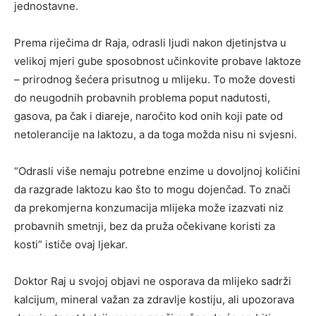
jednostavne.
Prema riječima dr Raja, odrasli ljudi nakon djetinjstva u
velikoj mjeri gube sposobnost učinkovite probave laktoze
– prirodnog šećera prisutnog u mlijeku. To može dovesti
do neugodnih probavnih problema poput nadutosti,
gasova, pa čak i diareje, naročito kod onih koji pate od
netolerancije na laktozu, a da toga možda nisu ni svjesni.
“Odrasli više nemaju potrebne enzime u dovoljnoj količini
da razgrade laktozu kao što to mogu dojenčad. To znači
da prekomjerna konzumacija mlijeka može izazvati niz
probavnih smetnji, bez da pruža očekivane koristi za
kosti” ističe ovaj ljekar.
Doktor Raj u svojoj objavi ne osporava da mlijeko sadrži
kalcijum, mineral važan za zdravlje kostiju, ali upozorava