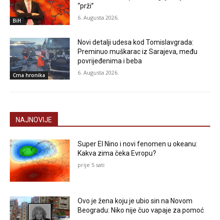
“prži”
6. Augusta 2026.
BiH
Novi detalji udesa kod Tomislavgrada:
Preminuo muškarac iz Sarajeva, među
povrijeđenima i beba
6. Augusta 2026.
Crna hronika
NAJNOVIJE
Super El Nino i novi fenomen u okeanu:
Kakva zima čeka Evropu?
prije 5 sati
Ovo je žena koju je ubio sin na Novom
Beogradu: Niko nije čuo vapaje za pomoć