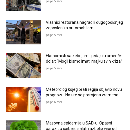
prije 5 sati
Vlasnici restorana nagradili dugogodišnjeg
zaposlenika automobilom
prije 5 sati
Ekonomisti sa zebnjom gledaju u američki
dolar: “Mogli bismo imati majku svih kriza”
prije 5 sati
Meteorolog kojeg prati regija objavio novu
prognozu: Nazire se promjena vremena
prije 6 sati
Masovna epidemija u SAD-u: Opasni
parazit u iceberg salati razbolio više od