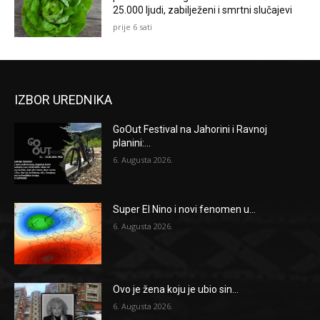
25.000 ljudi, zabilježeni i smrtni slučajevi
prije 6 sati
IZBOR UREDNIKA
GoOut Festival na Jahorini i Ravnoj
planini:...
6. Augusta 2026.
Super El Nino i novi fenomen u...
6. Augusta 2026.
Ovo je žena koju je ubio sin...
6. Augusta 2026.