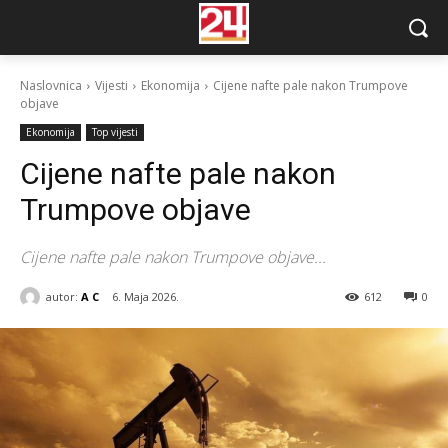
Naslovnica
Vijesti
Ekonomija
Cijene nafte pale nakon Trumpove
objave
Ekonomija
Top vijesti
Cijene nafte pale nakon
Trumpove objave
Cijene nafte pale nakon Trumpove objave...
autor:
A C
6. Maja 2026.
612
0