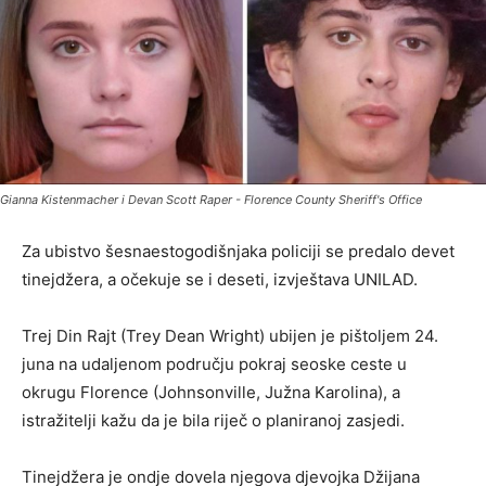
Gianna Kistenmacher i Devan Scott Raper - Florence County Sheriff's Office
Za ubistvo šesnaestogodišnjaka policiji se predalo devet
tinejdžera, a očekuje se i deseti, izvještava UNILAD.
Trej Din Rajt (Trey Dean Wright) ubijen je pištoljem 24.
juna na udaljenom području pokraj seoske ceste u
okrugu Florence (Johnsonville, Južna Karolina), a
istražitelji kažu da je bila riječ o planiranoj zasjedi.
Tinejdžera je ondje dovela njegova djevojka Džijana