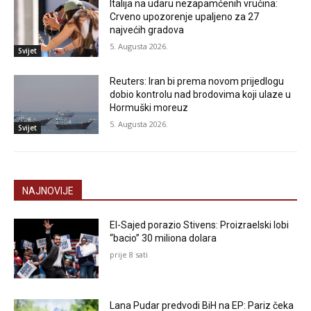
Italija na udaru nezapamćenih vrućina:
Crveno upozorenje upaljeno za 27
najvećih gradova
5. Augusta 2026.
Svijet
Reuters: Iran bi prema novom prijedlogu
dobio kontrolu nad brodovima koji ulaze u
Hormuški moreuz
5. Augusta 2026.
Svijet
NAJNOVIJE
El-Sajed porazio Stivens: Proizraelski lobi
“bacio” 30 miliona dolara
prije 8 sati
Lana Pudar predvodi BiH na EP: Pariz čeka