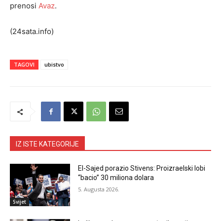
prenosi
Avaz
.
(24sata.info)
TAGOVI
ubistvo
IZ ISTE KATEGORIJE
El-Sajed porazio Stivens: Proizraelski lobi
“bacio” 30 miliona dolara
5. Augusta 2026.
Svijet