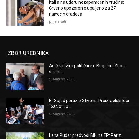
Italija na udaru nezapamćenih vrućina:
Crveno upozorenje upaljeno za 27
najvećih gradova
prije 9 sati
IZBOR UREDNIKA
Agić kritizira političare u Bugojnu: Zbog
straha...
5. Augusta 2026.
El-Sajed porazio Stivens: Proizraelski lobi
“bacio” 30...
5. Augusta 2026.
Lana Pudar predvodi BiH na EP: Pariz...