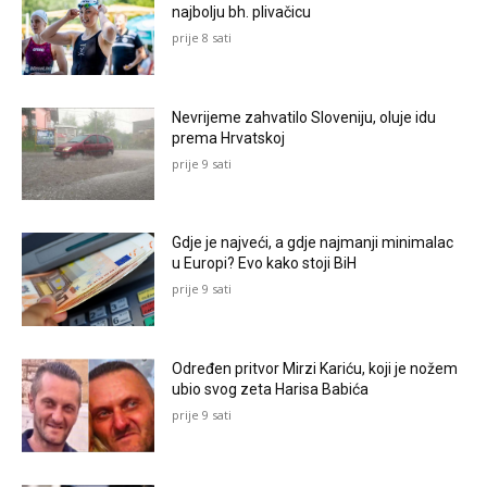
najbolju bh. plivačicu
prije 8 sati
Nevrijeme zahvatilo Sloveniju, oluje idu
prema Hrvatskoj
prije 9 sati
Gdje je najveći, a gdje najmanji minimalac
u Europi? Evo kako stoji BiH
prije 9 sati
Određen pritvor Mirzi Kariću, koji je nožem
ubio svog zeta Harisa Babića
prije 9 sati