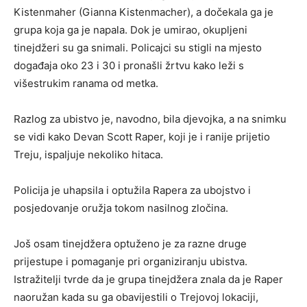
Kistenmaher (Gianna Kistenmacher), a dočekala ga je
grupa koja ga je napala. Dok je umirao, okupljeni
tinejdžeri su ga snimali. Policajci su stigli na mjesto
događaja oko 23 i 30 i pronašli žrtvu kako leži s
višestrukim ranama od metka.
Razlog za ubistvo je, navodno, bila djevojka, a na snimku
se vidi kako Devan Scott Raper, koji je i ranije prijetio
Treju, ispaljuje nekoliko hitaca.
Policija je uhapsila i optužila Rapera za ubojstvo i
posjedovanje oružja tokom nasilnog zločina.
Još osam tinejdžera optuženo je za razne druge
prijestupe i pomaganje pri organiziranju ubistva.
Istražitelji tvrde da je grupa tinejdžera znala da je Raper
naoružan kada su ga obavijestili o Trejovoj lokaciji,