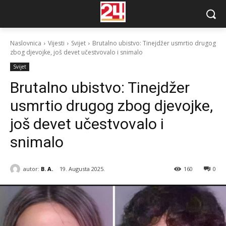
Naslovnica
Vijesti
Svijet
Brutalno ubistvo: Tinejdžer usmrtio drugog
zbog djevojke, još devet učestvovalo i snimalo
Svijet
Brutalno ubistvo: Tinejdžer
usmrtio drugog zbog djevojke,
još devet učestvovalo i
snimalo
autor:
B. A.
19. Augusta 2025.
160
0