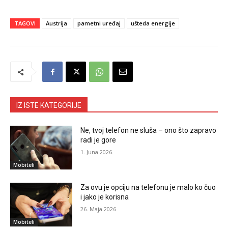
TAGOVI
Austrija
pametni uređaj
ušteda energije
IZ ISTE KATEGORIJE
Ne, tvoj telefon ne sluša – ono što zapravo
radi je gore
1. Juna 2026.
Mobiteli
Za ovu je opciju na telefonu je malo ko čuo
i jako je korisna
26. Maja 2026.
Mobiteli