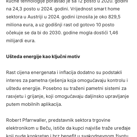
kućne tehnologije porastao je sa 12 posto u 2020. godini
na 24,3 posto u 2024. godini. Vrijednost smart home
sektora u Austriji u 2024. godini iznosila je oko 829,5
miliona eura, a uz godišnji rast od gotovo 10 posto
očekuje se da bi do 2030. godine mogla dostići 1,46
milijardi eura.
Ušteda energije kao ključni motiv
Rast cijena energenata i inflacija dodatno su podstakli
interes za pametna rješenja koja omogućavaju kontrolu i
uštedu energije. Posebno su traženi pametni sistemi za
rasvjetu i grijanje, koji omogućavaju daljinsko upravljanje
putem mobilnih aplikacija.
Robert Pfarrwaller, predstavnik sektora trgovine
elektronikom u Beču, ističe da kupci najviše traže uređaje
koji nude konkretan i brz benefit u svakodnevnom životu.