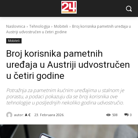
Naslovnica
Tehnologija
Mobiteli
Broj korisnika pametnih uređaja u
Austriji udvostručen u četiri godine
Mobiteli
Broj korisnika pametnih
uređaja u Austriji udvostručen
u četiri godine
Potražnja za pametnim kućnim uređajima u stalnom je
porastu, a podaci pokazuju da se broj korisnika ove
tehnologije u posljednjih nekoliko godina udvostručio.
autor:
A C
23. Februara 2026.
508
0