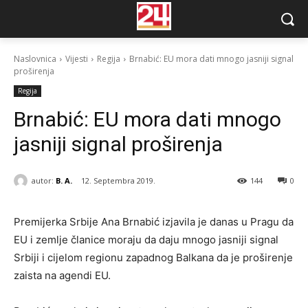
Naslovnica
Vijesti
Regija
Brnabić: EU mora dati mnogo jasniji signal
proširenja
Regija
Brnabić: EU mora dati mnogo
jasniji signal proširenja
autor:
B. A.
12. Septembra 2019.
144
0
Premijerka Srbije Ana Brnabić izjavila je danas u Pragu da
EU i zemlje članice moraju da daju mnogo jasniji signal
Srbiji i cijelom regionu zapadnog Balkana da je proširenje
zaista na agendi EU.