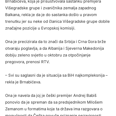
Brnabićeva, koja je prisustvovala sastanku premijera
Višegradske grupe i zvaničnika zemalja zapadnog
Balkana, rekla je da je do sastanka došlo u pravom
trenutku jer su neke od članica Višegradske grupe dobile
značajne pozicije u Evropskoj komisiji.
Ona je precizirala da to znači da Srbija i Crna Gora brže
otvaraju poglavlja, a da Albanija i Sjeverna Makedonija
dobiju zeleno svjetlo u oktobru za otpočinjanje
pregovora, prenosi RTV.
– Svi su saglasni da je situacija sa BiH najkompleksnija –
rekla je Brnabićeva.
Ona je navela da joj je češki premijer Andrej Babiš
ponovio da je spreman da sa predsjednikom Milošem
Zemanom u formatima koje ta država ima razgovara o
mogućnosti da Češka povuče priznanje nezavisnosti