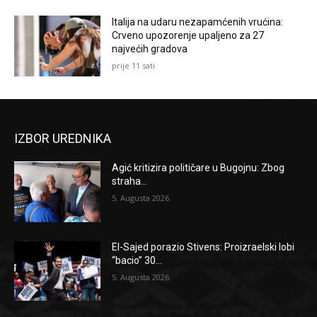
Italija na udaru nezapamćenih vrućina:
Crveno upozorenje upaljeno za 27
najvećih gradova
prije 11 sati
IZBOR UREDNIKA
Agić kritizira političare u Bugojnu: Zbog
straha...
5. Augusta 2026.
El-Sajed porazio Stivens: Proizraelski lobi
“bacio” 30...
5. Augusta 2026.