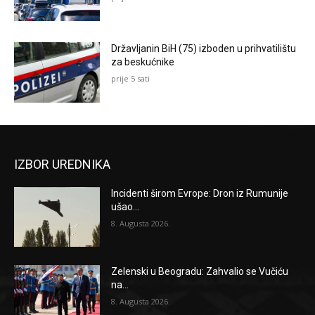
Državljanin BiH (75) izboden u prihvatilištu
za beskućnike
prije 5 sati
IZBOR UREDNIKA
Incidenti širom Evrope: Dron iz Rumunije
ušao...
8. Augusta 2026.
Zelenski u Beogradu: Zahvalio se Vučiću
na...
8. Augusta 2026.