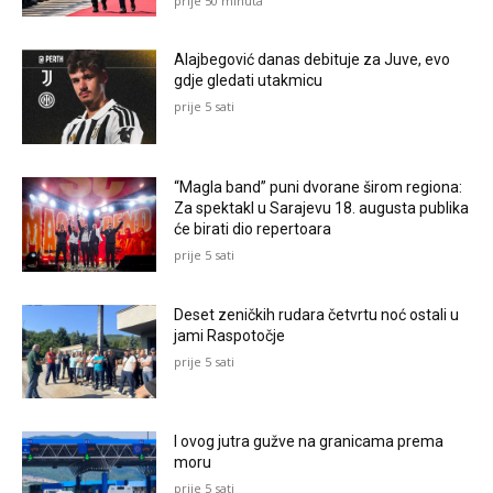
prije 50 minuta
Alajbegović danas debituje za Juve, evo
gdje gledati utakmicu
prije 5 sati
“Magla band” puni dvorane širom regiona:
Za spektakl u Sarajevu 18. augusta publika
će birati dio repertoara
prije 5 sati
Deset zeničkih rudara četvrtu noć ostali u
jami Raspotočje
prije 5 sati
I ovog jutra gužve na granicama prema
moru
prije 5 sati