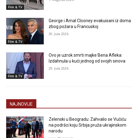
Film & TV
George i Amal Clooney evakuisani iz doma
zbog požara u Francuskoj
30. Jula 2026.
Film & TV
Ovo je uzrok smrti majke Bena Afleka:
Izdahnula u kući jednog od svojih sinova
29. Jula 2026.
Film & TV
NAJNOVIJE
Zelenski u Beogradu: Zahvalio se Vučiću
na podršci koju Srbija pruža ukrajinskom
narodu