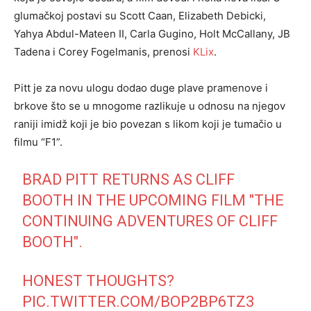
glumačkoj postavi su Scott Caan, Elizabeth Debicki,
Yahya Abdul-Mateen II, Carla Gugino, Holt McCallany, JB
Tadena i Corey Fogelmanis, prenosi
KLix
.
Pitt je za novu ulogu dodao duge plave pramenove i
brkove što se u mnogome razlikuje u odnosu na njegov
raniji imidž koji je bio povezan s likom koji je tumačio u
filmu “F1”.
BRAD PITT RETURNS AS CLIFF
BOOTH IN THE UPCOMING FILM "THE
CONTINUING ADVENTURES OF CLIFF
BOOTH".
HONEST THOUGHTS?
PIC.TWITTER.COM/BOP2BP6TZ3