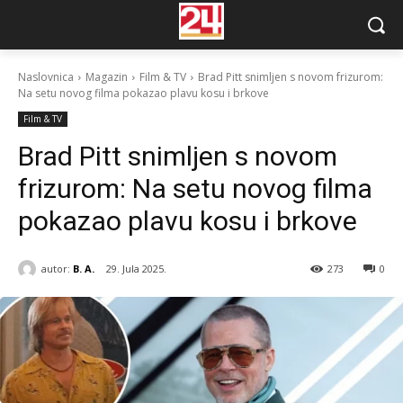
Naslovnica
Magazin
Film & TV
Brad Pitt snimljen s novom frizurom:
Na setu novog filma pokazao plavu kosu i brkove
Film & TV
Brad Pitt snimljen s novom
frizurom: Na setu novog filma
pokazao plavu kosu i brkove
autor:
B. A.
29. Jula 2025.
273
0