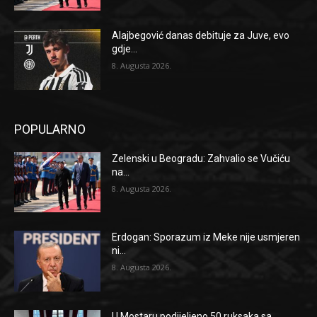
Alajbegović danas debituje za Juve, evo
gdje...
8. Augusta 2026.
POPULARNO
Zelenski u Beogradu: Zahvalio se Vučiću
na...
8. Augusta 2026.
Erdogan: Sporazum iz Meke nije usmjeren
ni...
8. Augusta 2026.
U Mostaru podijeljeno 50 ruksaka sa