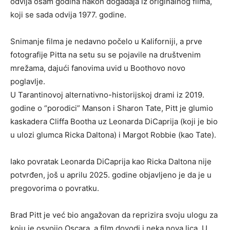
odvija osam godina nakon događaja iz originalnog filma,
koji se sada odvija 1977. godine.
Snimanje filma je nedavno počelo u Kaliforniji, a prve
fotografije Pitta na setu su se pojavile na društvenim
mrežama, dajući fanovima uvid u Boothovo novo
poglavlje.
U Tarantinovoj alternativno-historijskoj drami iz 2019.
godine o “porodici” Manson i Sharon Tate, Pitt je glumio
kaskadera Cliffa Bootha uz Leonarda DiCaprija (koji je bio
u ulozi glumca Ricka Daltona) i Margot Robbie (kao Tate).
Iako povratak Leonarda DiCaprija kao Ricka Daltona nije
potvrđen, još u aprilu 2025. godine objavljeno je da je u
pregovorima o povratku.
Brad Pitt je već bio angažovan da reprizira svoju ulogu za
koju je osvojio Oscara, a film dovodi i neka nova lica. U