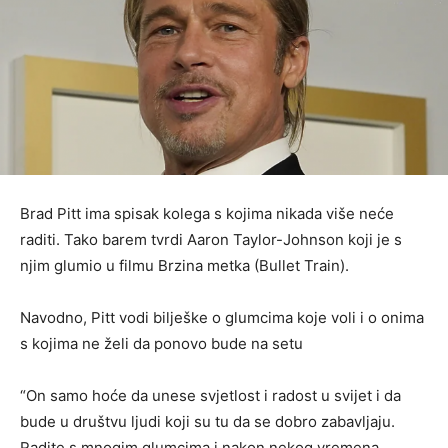
Brad Pitt ima spisak kolega s kojima nikada više neće
raditi. Tako barem tvrdi Aaron Taylor-Johnson koji je s
njim glumio u filmu Brzina metka (Bullet Train).
Navodno, Pitt vodi bilješke o glumcima koje voli i o onima
s kojima ne želi da ponovo bude na setu
“On samo hoće da unese svjetlost i radost u svijet i da
bude u društvu ljudi koji su tu da se dobro zabavljaju.
Radite s mnogim glumcima i nakon nekog vremena