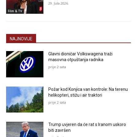
29. Jula 2026.
Film & TV
NAJNOVIJE
Glavni dioničar Volkswagena traži
masovna otpuštanja radnika
prije 2 sata
Požar kod Konjica van kontrole: Na terenu
helikopteri, stižu i air traktori
prije 2 sata
Trump uvjeren da će rat s Iranom uskoro
biti završen