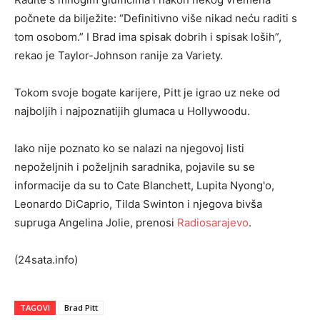
počnete da bilježite: “Definitivno više nikad neću raditi s
tom osobom.” I Brad ima spisak dobrih i spisak loših”,
rekao je Taylor-Johnson ranije za Variety.
Tokom svoje bogate karijere, Pitt je igrao uz neke od
najboljih i najpoznatijih glumaca u Hollywoodu.
Iako nije poznato ko se nalazi na njegovoj listi
nepoželjnih i poželjnih saradnika, pojavile su se
informacije da su to Cate Blanchett, Lupita Nyong'o,
Leonardo DiCaprio, Tilda Swinton i njegova bivša
supruga Angelina Jolie, prenosi
Radiosarajevo
.
(24sata.info)
TAGOVI
Brad Pitt