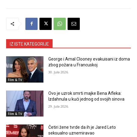
IZ ISTE KATEGORIJE
George i Amal Clooney evakuisani iz doma
zbog požara u Francuskoj
30. Jula 2026.
Film & TV
Ovo je uzrok smrti majke Bena Afleka:
Izdahnula u kući jednog od svojih sinova
29. Jula 2026.
Film & TV
Četiri žene tvrde da ih je Jared Leto
seksualno uznemiravao