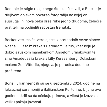
Rođenje je stiglo ranije nego što su očekivali, a Becker je
dirljivom objavom pokazao fotografiju na kojoj on,
supruga i njihova beba drže ruke jedno drugome, želeći s
pratiteljima podijeliti radostan trenutak.
Becker već ima četvero djece iz prethodnih veza: sinove
Noaha i Eliasa iz braka s Barbarom Feltus, kćer koju je
dobio s ruskom manekenkom Angelom Ermakovom te
sina Amadeusa iz braka s Lilly Kerssenberg. Dolaskom
malene Zoë Vittorije, njegova je porodica dodatno
proširena.
Boris i Lilian vjenčali su se u septembru 2024. godine na
luksuznoj ceremoniji u italijanskom Portofinu. U junu ove
godine otkrili su da očekuju prinovu, a vijest je izazvala
veliku pažnju javnosti.