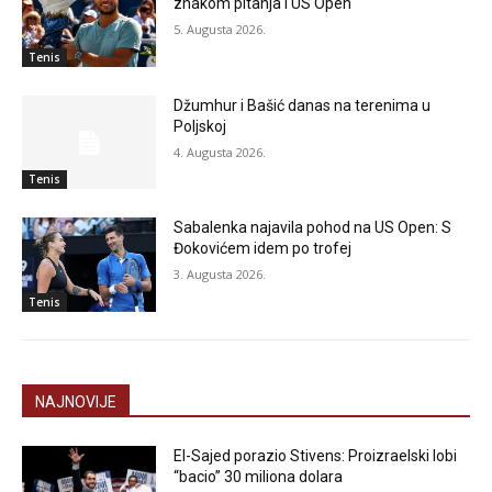
znakom pitanja i US Open
5. Augusta 2026.
Tenis
Džumhur i Bašić danas na terenima u
Poljskoj
4. Augusta 2026.
Tenis
Sabalenka najavila pohod na US Open: S
Đokovićem idem po trofej
3. Augusta 2026.
Tenis
NAJNOVIJE
El-Sajed porazio Stivens: Proizraelski lobi
“bacio” 30 miliona dolara