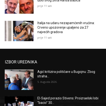
ubio svog zeta Harisa Babića
prije 11 sati
Italija na udaru nezapamćenih vrućina:
Crveno upozorenje upaljeno za 27
najvećih gradova
prije 11 sati
IZBOR UREDNIKA
Agić kritizira političare u Bugojnu: Zbog
straha...
5. Augusta 2026.
El-Sajed porazio Stivens: Proizraelski lobi
“bacio” 30...