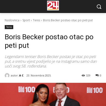
Naslovnica
Sport
Tenis
Boris Becker postao otac po peti put
Tenis
Boris Becker postao otac po
peti put
Legendarni teniser Boris Becker postao je otac po peti
put, a sretnu vijest podijelio je na Instagramu samo dan
uoči svog 58. rođendana.
autor:
A C
23. Novembra 2025.
329
0