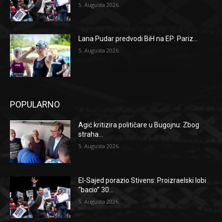
5. Augusta 2026.
Lana Pudar predvodi BiH na EP: Pariz...
5. Augusta 2026.
POPULARNO
Agić kritizira političare u Bugojnu: Zbog
straha...
5. Augusta 2026.
El-Sajed porazio Stivens: Proizraelski lobi
“bacio” 30...
5. Augusta 2026.