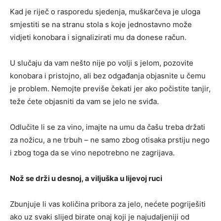
Kad je riječ o rasporedu sjedenja, muškarčeva je uloga
smjestiti se na stranu stola s koje jednostavno može
vidjeti konobara i signalizirati mu da donese račun.
U slučaju da vam nešto nije po volji s jelom, pozovite
konobara i pristojno, ali bez odgađanja objasnite u čemu
je problem. Nemojte previše čekati jer ako počistite tanjir,
teže ćete objasniti da vam se jelo ne sviđa.
Odlučite li se za vino, imajte na umu da čašu treba držati
za nožicu, a ne trbuh – ne samo zbog otisaka prstiju nego
i zbog toga da se vino nepotrebno ne zagrijava.
Nož se drži u desnoj, a viljuška u lijevoj ruci
Zbunjuje li vas količina pribora za jelo, nećete pogriješiti
ako uz svaki slijed birate onaj koji je najudaljeniji od