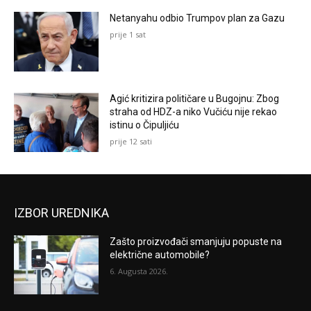
Netanyahu odbio Trumpov plan za Gazu
prije 1 sat
Agić kritizira političare u Bugojnu: Zbog
straha od HDZ-a niko Vučiću nije rekao
istinu o Čipuljiću
prije 12 sati
IZBOR UREDNIKA
Zašto proizvođači smanjuju popuste na
električne automobile?
6. Augusta 2026.