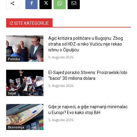
IZ ISTE KATEGORIJE
Agić kritizira političare u Bugojnu: Zbog
straha od HDZ-a niko Vučiću nije rekao
istinu o Čipuljiću
5. Augusta 2026.
Politika
El-Sajed porazio Stivens: Proizraelski lobi
“bacio” 30 miliona dolara
5. Augusta 2026.
Svijet
Gdje je najveći, a gdje najmanji minimalac
u Europi? Evo kako stoji BiH
5. Augusta 2026.
Ekonomija