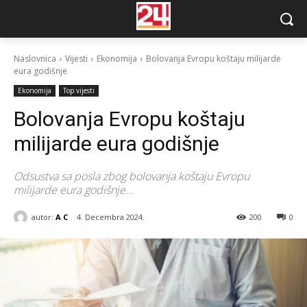
Naslovnica
Vijesti
Ekonomija
Bolovanja Evropu koštaju milijarde
eura godišnje
Ekonomija
Top vijesti
Bolovanja Evropu koštaju
milijarde eura godišnje
Odsustva sa posla zbog bolovanja koštaju Evropu
milijarde eura godišnje...
autor:
A C
4. Decembra 2024.
200
0