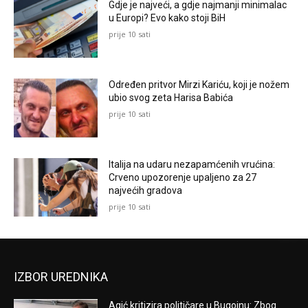
Gdje je najveći, a gdje najmanji minimalac
u Europi? Evo kako stoji BiH
prije 10 sati
Određen pritvor Mirzi Kariću, koji je nožem
ubio svog zeta Harisa Babića
prije 10 sati
Italija na udaru nezapamćenih vrućina:
Crveno upozorenje upaljeno za 27
najvećih gradova
prije 10 sati
IZBOR UREDNIKA
Agić kritizira političare u Bugojnu: Zbog