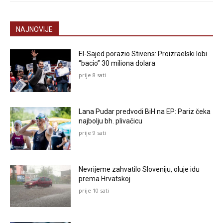
NAJNOVIJE
El-Sajed porazio Stivens: Proizraelski lobi
“bacio” 30 miliona dolara
prije 8 sati
Lana Pudar predvodi BiH na EP: Pariz čeka
najbolju bh. plivačicu
prije 9 sati
Nevrijeme zahvatilo Sloveniju, oluje idu
prema Hrvatskoj
prije 10 sati