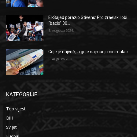
El-Sajed porazio Stivens: Proizraelski lobi
“bacio” 30...
5. Augusta 2026.
Gdje je najveći, a gdje najmanji minimalac...
5. Augusta 2026.
KATEGORIJE
Top vijesti
BiH
Svijet
Fudbal