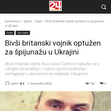
Naslovnica
Vijesti
Svijet
Bivši britanski vojnik optužen za špijunažu
u Ukrajini
Svijet
Top vijesti
Bivši britanski vojnik optužen
za špijunažu u Ukrajini
Bivši britanski vojnik Ross David Cutmore optužen je u
Ukrajini za saradnju s ruskim tajnim službama i
pomaganje u atentatima na istaknute Ukrajince.
autor:
A C
3. Decembra 2025.
162
0