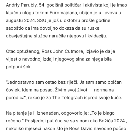
Andriy Parubiy, 54-godišnji političar i aktivista koji je imao
ključnu ulogu tokom Euromajdana, ubijen je u Lavovu u
augustu 2024. SSU je još u oktobru prošle godine
saopštio da ima dovoljno dokaza da su ruske
obavještajne službe naručile njegovu likvidaciju.
Otac optuženog, Ross John Cutmore, izjavio je da je
vijest o navodnoj izdaji njegovog sina za njega bila
potpuni šok.
“Jednostavno sam ostao bez riječi. Ja sam samo običan
čovjek. Idem na posao. Živim svoj život — normalna
porodica“, rekao je za The Telegraph ispred svoje kuće.
Na pitanje je li iznenađen, odgovorio je: „To je blago
rečeno.“ Posljednji put čuo se sa sinom oko Božića 2024.,
nekoliko mjeseci nakon što je Ross David navodno počeo