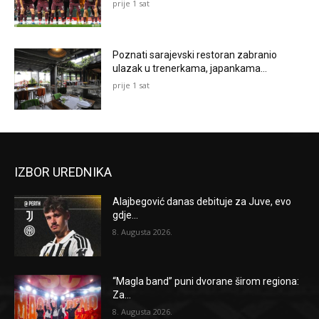
prije 1 sat
Poznati sarajevski restoran zabranio
ulazak u trenerkama, japankama…
prije 1 sat
IZBOR UREDNIKA
Alajbegović danas debituje za Juve, evo
gdje...
8. Augusta 2026.
“Magla band” puni dvorane širom regiona:
Za...
8. Augusta 2026.