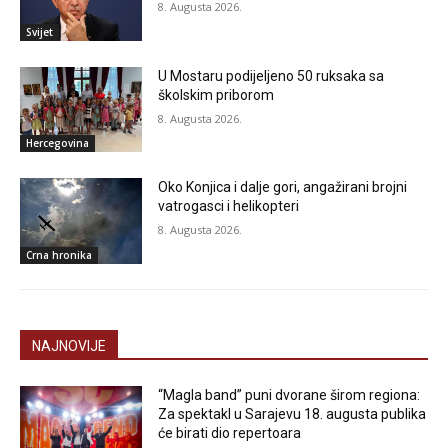
8. Augusta 2026.
Svijet
U Mostaru podijeljeno 50 ruksaka sa
školskim priborom
8. Augusta 2026.
Hercegovina
Oko Konjica i dalje gori, angažirani brojni
vatrogasci i helikopteri
8. Augusta 2026.
Crna hronika
NAJNOVIJE
“Magla band” puni dvorane širom regiona:
Za spektakl u Sarajevu 18. augusta publika
će birati dio repertoara