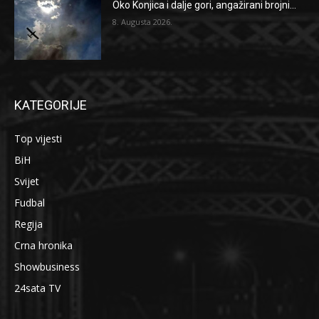
Oko Konjica i dalje gori, angažirani brojni...
8. Augusta 2026.
KATEGORIJE
Top vijesti
BiH
Svijet
Fudbal
Regija
Crna hronika
Showbusiness
24sata TV