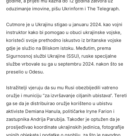
godine, a prijeti mu kazna do 12 godina zatvora uz
oduzimanje imovine, pišu Ukrinform i The Telegraph.
Cutmore je u Ukrajinu stigao u januaru 2024. kao vojni
instruktor kako bi pomogao u obuci ukrajinske vojske,
koristeći svoje prethodno iskustvo iz britanske vojske
gdje je služio na Bliskom istoku. Međutim, prema
Sigurnosnoj službi Ukrajine (SSU), ruske specijalne
službe vrbovale su ga u septembru 2024. nakon što se
preselio u Odesu.
Istražitelji vjeruju da su mu Rusi obezbijedili vatreno
oružje i municiju “za izvršavanje ciljanih ubistava“. Tereti
ga se da je distribuirao oružje korišteno u ubistvu
aktiviste Demiana Hanula, političarke Iryne Farion i
zastupnika Andrija Parubija. Također je optužen da je
prosljeđivao koordinate ukrajinskih jedinica, fotografije
vojnih objekata i podatke o osoblju, za što je navodno