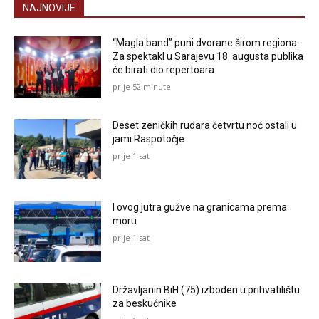
NAJNOVIJE
“Magla band” puni dvorane širom regiona:
Za spektakl u Sarajevu 18. augusta publika
će birati dio repertoara
prije 52 minute
Deset zeničkih rudara četvrtu noć ostali u
jami Raspotočje
prije 1 sat
I ovog jutra gužve na granicama prema
moru
prije 1 sat
Državljanin BiH (75) izboden u prihvatilištu
za beskućnike