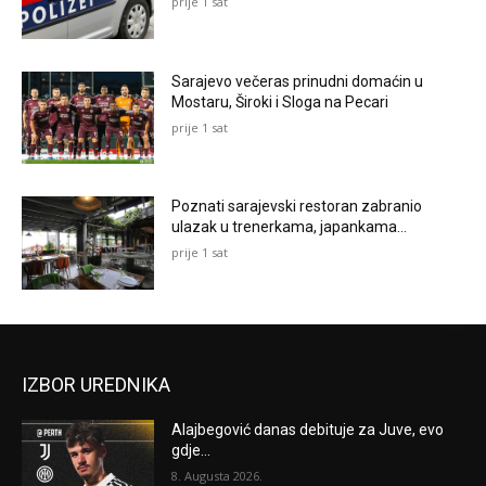
prije 1 sat
Sarajevo večeras prinudni domaćin u
Mostaru, Široki i Sloga na Pecari
prije 1 sat
Poznati sarajevski restoran zabranio
ulazak u trenerkama, japankama…
prije 1 sat
IZBOR UREDNIKA
Alajbegović danas debituje za Juve, evo
gdje...
8. Augusta 2026.