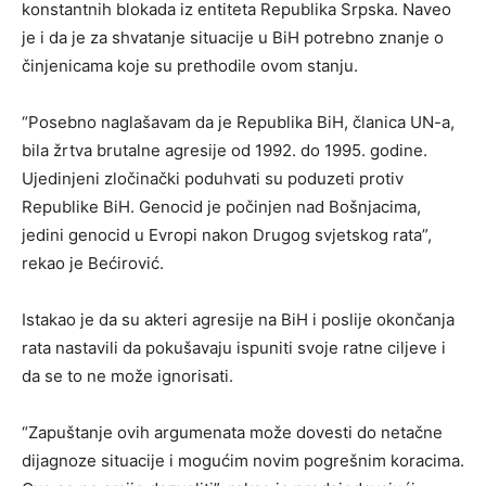
konstantnih blokada iz entiteta Republika Srpska. Naveo
je i da je za shvatanje situacije u BiH potrebno znanje o
činjenicama koje su prethodile ovom stanju.
“Posebno naglašavam da je Republika BiH, članica UN-a,
bila žrtva brutalne agresije od 1992. do 1995. godine.
Ujedinjeni zločinački poduhvati su poduzeti protiv
Republike BiH. Genocid je počinjen nad Bošnjacima,
jedini genocid u Evropi nakon Drugog svjetskog rata”,
rekao je Bećirović.
Istakao je da su akteri agresije na BiH i poslije okončanja
rata nastavili da pokušavaju ispuniti svoje ratne ciljeve i
da se to ne može ignorisati.
“Zapuštanje ovih argumenata može dovesti do netačne
dijagnoze situacije i mogućim novim pogrešnim koracima.