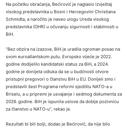
Na početku obraćanja, Bećirović je naglasio izvještaj
visokog predstavnika u Bosni i Hercegovini Christiana
Schmidta, a naročito je naveo ulogu Ureda visokog
predstavnika (OHR) u očuvanju sigurnosti i stabilnosti u
BiH.
“Bez obzira na izazove, BiH je uradila ogroman posao na
svom euroatlantskom putu. Evropsko vijeće je 2022.
godine dodijelilo kandidatski status za BiH, a 2024.
godine je donijeta odluka da se u budćnosti otvore
pristupni pregovori o članstvu BiH u EU. Donijeli smo i
predstavili šest Programa reformi sjedištu NATO-a u
Briselu, a u pripremi je usvajanje i sedmog dokumenta za
2026. godine. BiH je ispunila uslove da dobije pozivnicu
za članstvo u NATO-u”, rekao je.
Rezultati bi bili bolji, dodao je Bećirović, da nije bilo