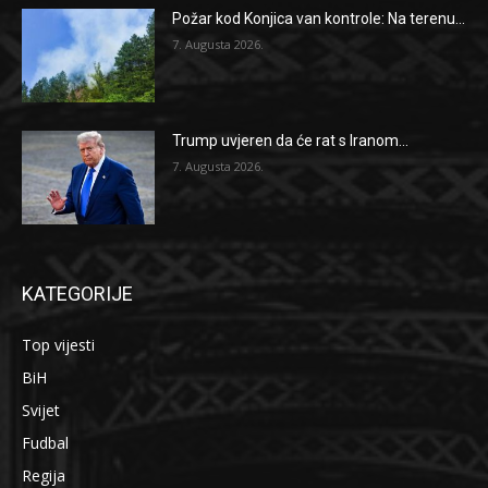
Požar kod Konjica van kontrole: Na terenu...
7. Augusta 2026.
Trump uvjeren da će rat s Iranom...
7. Augusta 2026.
KATEGORIJE
Top vijesti
BiH
Svijet
Fudbal
Regija