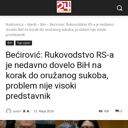
Naslovnica
Vijesti
BiH
Bećirović: Rukovodstvo RS-a je nedavno
dovelo BiH na korak do oružanog sukoba, problem nije visoki
predstavnik
BiH
Top vijesti
Bećirović: Rukovodstvo RS-a
je nedavno dovelo BiH na
korak do oružanog sukoba,
problem nije visoki
predstavnik
autor:
B. A.
12. Maja 2026.
438
0