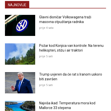
NAJNOVIJE
Glavni dioničar Volkswagena traži
masovna otpuštanja radnika
prije 4 sata
Požar kod Konjica van kontrole: Na terenu
helikopteri, stižu i air traktori
prije 5 sati
Trump uvjeren da će rat s Iranom uskoro
biti završen
prije 5 sati
Najviša ikad: Temperatura mora kod
Mallorce 33 stepena