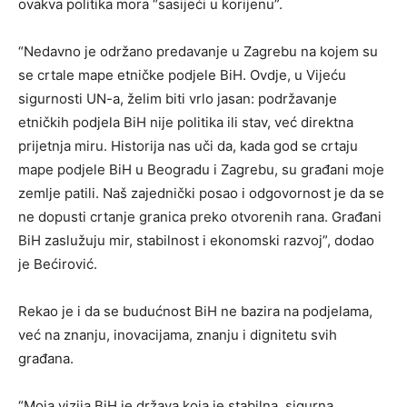
ovakva politika mora “sasijeći u korijenu”.
“Nedavno je održano predavanje u Zagrebu na kojem su
se crtale mape etničke podjele BiH. Ovdje, u Vijeću
sigurnosti UN-a, želim biti vrlo jasan: podržavanje
etničkih podjela BiH nije politika ili stav, već direktna
prijetnja miru. Historija nas uči da, kada god se crtaju
mape podjele BiH u Beogradu i Zagrebu, su građani moje
zemlje patili. Naš zajednički posao i odgovornost je da se
ne dopusti crtanje granica preko otvorenih rana. Građani
BiH zaslužuju mir, stabilnost i ekonomski razvoj”, dodao
je Bećirović.
Rekao je i da se budućnost BiH ne bazira na podjelama,
već na znanju, inovacijama, znanju i dignitetu svih
građana.
“Moja vizija BiH je država koja je stabilna, sigurna,