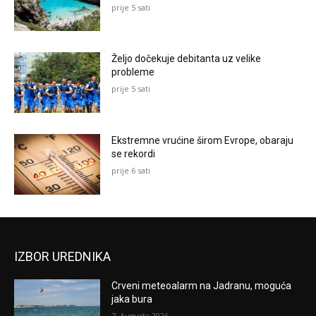
prije 5 sati
Željo dočekuje debitanta uz velike
probleme
prije 5 sati
Ekstremne vrućine širom Evrope, obaraju
se rekordi
prije 6 sati
IZBOR UREDNIKA
Crveni meteoalarm na Jadranu, moguća
jaka bura
7. Augusta 2026.