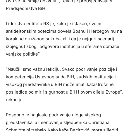
Ovo se ne smije dozvoliti”, rekao je predsjedavajući
Predsjedništva BiH.
Liderstvo entiteta RS je, kako je istakao, svojim
antidejtonskim potezima dovela Bosnu i Hercegovinu na
korak od oružanog sukoba, ali i da je najgori scenarij
izbjegnut zbog “odgovora institucija u sferama domaće i
vanjske politike”.
“Naučili smo važnu lekciju. Svako podrivanje pozicije i
kompetencija Ustavnog suda BiH, sudskih institucija i
visokog predstavnika u BiH može imati katastrofalne
posljedice po mir i sigurnost u BiH i ovom dijelu Evrope”,
rekao je.
Posebno je naglasio podrivanje uloge visokog
predstavnika, a imenovanje sljedbenika Christiana
Schmidta bi trebalo, kako kaže Bećirović, mora slijediti