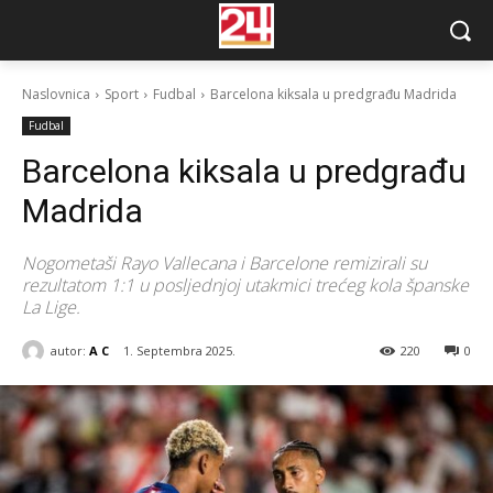
Naslovnica
Sport
Fudbal
Barcelona kiksala u predgrađu Madrida
Fudbal
Barcelona kiksala u predgrađu
Madrida
Nogometaši Rayo Vallecana i Barcelone remizirali su
rezultatom 1:1 u posljednjoj utakmici trećeg kola španske
La Lige.
autor:
A C
1. Septembra 2025.
220
0