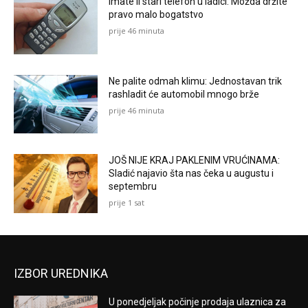
Imate li stari telefon u ladici: Možda držite
pravo malo bogatstvo
prije 46 minuta
Ne palite odmah klimu: Jednostavan trik
rashladit će automobil mnogo brže
prije 46 minuta
JOŠ NIJE KRAJ PAKLENIM VRUĆINAMA:
Sladić najavio šta nas čeka u augustu i
septembru
prije 1 sat
IZBOR UREDNIKA
U ponedjeljak počinje prodaja ulaznica za