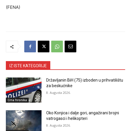
(FENA)
IZ ISTE KATEGORIJE
Državljanin BiH (75) izboden u prihvatilištu
za beskućnike
8. Augusta 2026.
Crna hronika
Oko Konjica i dalje gori, angažirani brojni
vatrogasci i helikopteri
8. Augusta 2026.