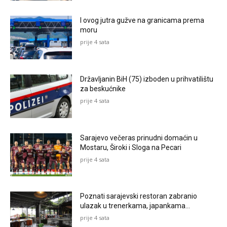
I ovog jutra gužve na granicama prema
moru
prije 4 sata
Državljanin BiH (75) izboden u prihvatilištu
za beskućnike
prije 4 sata
Sarajevo večeras prinudni domaćin u
Mostaru, Široki i Sloga na Pecari
prije 4 sata
Poznati sarajevski restoran zabranio
ulazak u trenerkama, japankama…
prije 4 sata