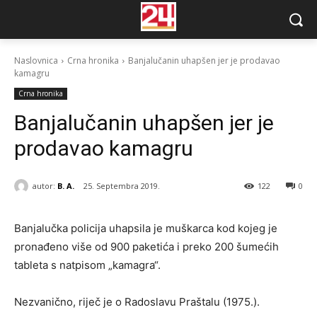
Naslovnica
Crna hronika
Banjalučanin uhapšen jer je prodavao
kamagru
Crna hronika
Banjalučanin uhapšen jer je
prodavao kamagru
autor:
B. A.
25. Septembra 2019.
122
0
Banjalučka policija uhapsila je muškarca kod kojeg je
pronađeno više od 900 paketića i preko 200 šumećih
tableta s natpisom „kamagra“.
Nezvanično, riječ je o Radoslavu Praštalu (1975.).