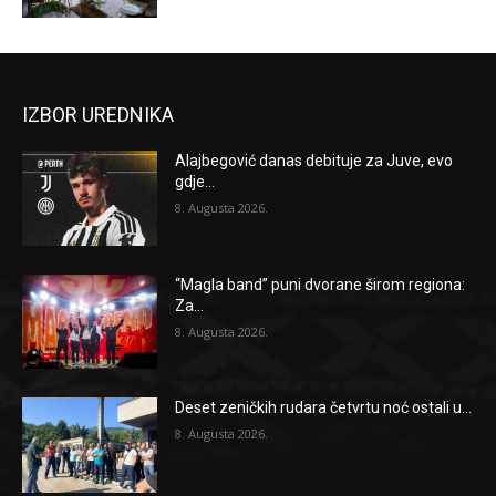
IZBOR UREDNIKA
Alajbegović danas debituje za Juve, evo
gdje...
8. Augusta 2026.
“Magla band” puni dvorane širom regiona:
Za...
8. Augusta 2026.
Deset zeničkih rudara četvrtu noć ostali u...
8. Augusta 2026.