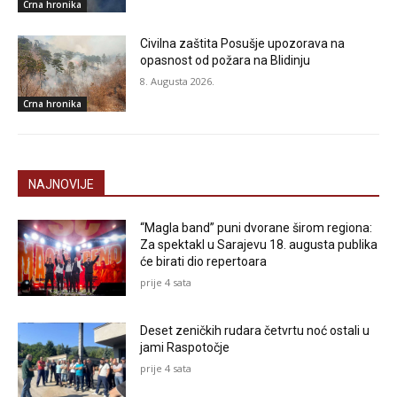
Crna hronika
Civilna zaštita Posušje upozorava na
opasnost od požara na Blidinju
8. Augusta 2026.
Crna hronika
NAJNOVIJE
“Magla band” puni dvorane širom regiona:
Za spektakl u Sarajevu 18. augusta publika
će birati dio repertoara
prije 4 sata
Deset zeničkih rudara četvrtu noć ostali u
jami Raspotočje
prije 4 sata