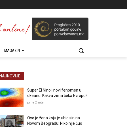
MAGAZIN
NAJNOVIJE
Super El Nino i novi fenomen u
okeanu: Kakva zima čeka Evropu?
prije 2 sata
Ovo je žena koju je ubio sin na
Novom Beogradu: Niko nije čuo