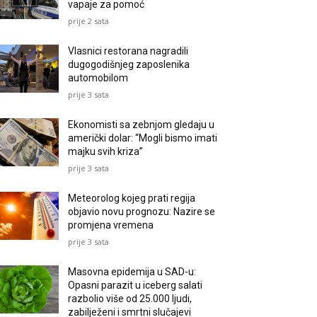
vapaje za pomoć
prije 2 sata
Vlasnici restorana nagradili
dugogodišnjeg zaposlenika
automobilom
prije 3 sata
Ekonomisti sa zebnjom gledaju u
američki dolar: “Mogli bismo imati
majku svih kriza”
prije 3 sata
Meteorolog kojeg prati regija
objavio novu prognozu: Nazire se
promjena vremena
prije 3 sata
Masovna epidemija u SAD-u:
Opasni parazit u iceberg salati
razbolio više od 25.000 ljudi,
zabilježeni i smrtni slučajevi