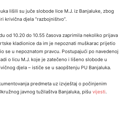
uka lišili su juče slobode lice M.Ј. iz Banjaluke, zbog
i krivična djela “razbojništvo”.
odu od 10.20 do 10.55 časova zaprimila nekoliko prijava
ortske kladionice da im je nepoznati muškarac prijetio
daljio se u nepoznatom pravcu. Postupajući po navedenoj
 radi o licu M.Ј. koje je zatečeno i lišeno slobode u
ivičnog djela – ističe se u saopštenju PU Banjaluka.
okumentovanja predmeta uz izvještaj o počinjenim
 Okružnog javnog tužilaštva Banjaluka, pišu
vijesti
.