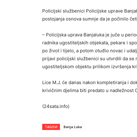
Policijski službenici Policijske uprave Banjal
postojanja osnova sumnje da je počinilo četir
– Policijska uprava Banjaluka je juče u peri
radnika ugostiteljskih objekata, pekare i sp
po život i tijelo, a potom otuđio novac i u
prijavi policijski službenici su utvrdili da se
ugostiteljskom objektu prilikom izvršenja kr
Lice M.Ј. će danas nakon kompletiranja i d
krivičnim djelima biti predato u nadležnost
(24sata.info)
TAGOVI
Banja Luka