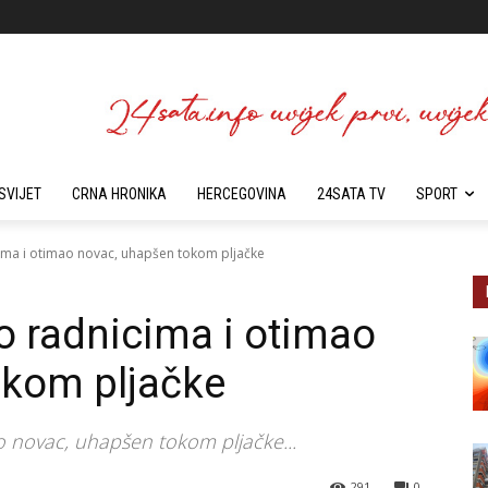
SVIJET
CRNA HRONIKA
HERCEGOVINA
24SATA TV
SPORT
icima i otimao novac, uhapšen tokom pljačke
io radnicima i otimao
okom pljačke
ao novac, uhapšen tokom pljačke...
291
0