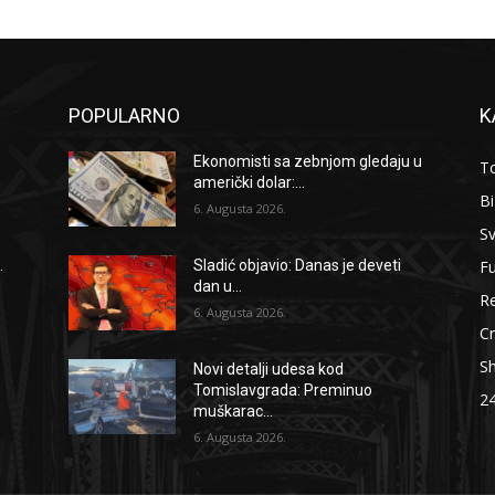
POPULARNO
K
Ekonomisti sa zebnjom gledaju u
To
američki dolar:...
B
6. Augusta 2026.
Sv
F
.
Sladić objavio: Danas je deveti
dan u...
Re
6. Augusta 2026.
Cr
S
Novi detalji udesa kod
Tomislavgrada: Preminuo
2
muškarac...
6. Augusta 2026.