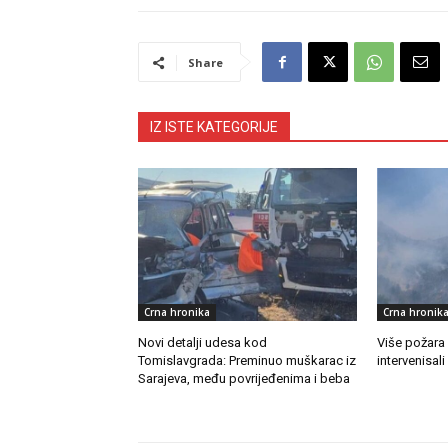
Share
IZ ISTE KATEGORIJE
Crna hronika
Crna hronik
Novi detalji udesa kod
Više požara
Tomislavgrada: Preminuo muškarac iz
intervenisali
Sarajeva, među povrijeđenima i beba