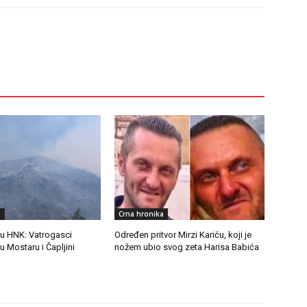
a
Crna hronika
 u HNK: Vatrogasci
Određen pritvor Mirzi Kariću, koji je
 u Mostaru i Čapljini
nožem ubio svog zeta Harisa Babića