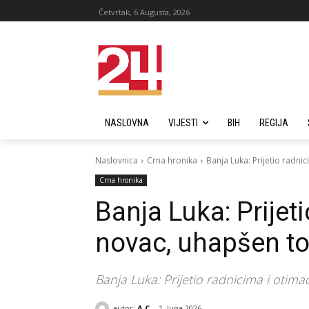
Četvrtak, 6 Augusta, 2026
NASLOVNA
VIJESTI
BIH
REGIJA
Naslovnica
Crna hronika
Banja Luka: Prijetio radn
Crna hronika
Banja Luka: Prijet
novac, uhapšen t
Banja Luka: Prijetio radnicima i otim
autor:
A C
1. Juna 2026.