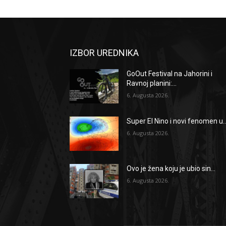
IZBOR UREDNIKA
GoOut Festival na Jahorini i
Ravnoj planini:...
6. Augusta 2026.
Super El Nino i novi fenomen u..
6. Augusta 2026.
Ovo je žena koju je ubio sin...
6. Augusta 2026.