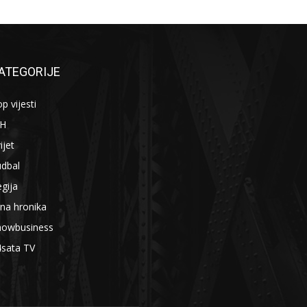
ATEGORIJE
p vijesti
iH
ijet
udbal
gija
na hronika
howbusiness
4sata TV