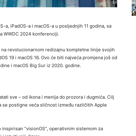
OS-a, iPadOS-a i macOS-a u posljednjih 11 godina, sa
n na WWDC 2024 konferenciji.
 na revolucionarnom redizajnu kompletne linije svojih
adOS 19 i macOS 16. Ovo će biti najveća promjena još od
odine i macOS Big Sur iz 2020. godine.
tati sve – od ikona i menija do prozora i dugmića. Cilj
a se postigne veća sličnost između različitih Apple
no inspirisan “visionOS”, operativnim sistemom za