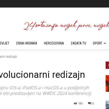
SVIJET
CRNA HRONIKA
HERCEGOVINA
24SATA TV
SPORT
rni redizajn
volucionarni redizajn
ajnu iOS-a, iPadOS-a i macOS-a u posljednjih
će biti predstavljen na WWDC 2024 konferenciji.
185
0