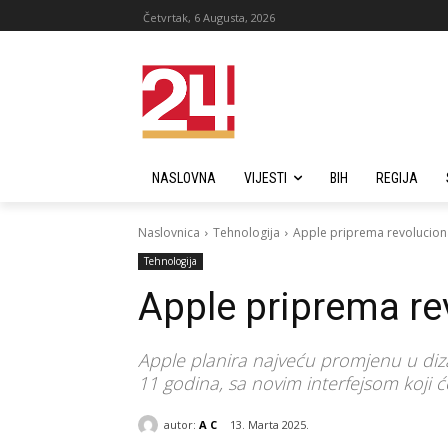
Četvrtak, 6 Augusta, 2026
NASLOVNA
VIJESTI
BIH
REGIJA
Naslovnica
Tehnologija
Apple priprema revoluciona
Tehnologija
Apple priprema re
​Apple planira najveću promjenu u diz
11 godina, sa novim interfejsom koji 
autor:
A C
13. Marta 2025.