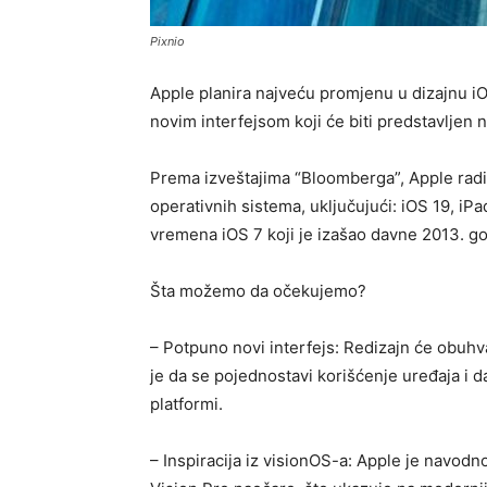
Pixnio
​Apple planira najveću promjenu u dizajnu i
novim interfejsom koji će biti predstavlje
Prema izveštajima “Bloomberga”, Apple radi
operativnih sistema, uključujući: iOS 19, iP
vremena iOS 7 koji je izašao davne 2013. g
Šta možemo da očekujemo?
– Potpuno novi interfejs: Redizajn će obuhva
je da se pojednostavi korišćenje uređaja i d
platformi.
– Inspiracija iz visionOS-a: Apple je navod