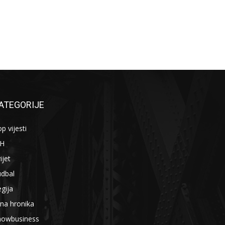
ATEGORIJE
p vijesti
iH
ijet
udbal
gija
na hronika
howbusiness