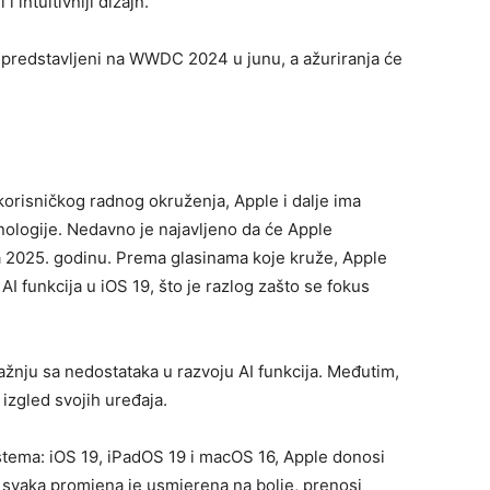
 intuitivniji dizajn.
predstavljeni na WWDC 2024 u junu, a ažuriranja će
 korisničkog radnog okruženja, Apple i dalje ima
hnologije. Nedavno je najavljeno da će Apple
 za 2025. godinu. Prema glasinama koje kruže, Apple
 funkcija u iOS 19, što je razlog zašto se fokus
ažnju sa nedostataka u razvoju AI funkcija. Međutim,
 izgled svojih uređaja.
stema: iOS 19, iPadOS 19 i macOS 16, Apple donosi
 svaka promjena je usmjerena na bolje, prenosi