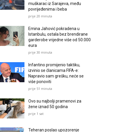
muškarac iz Sarajeva, među
povrijeđenima i beba
prije 20 minuta
Emina Jahović pokradena u
Istanbulu, ostala bez brendirane
garderobe vrijedne više od 50.000
eura
prije 30 minuta
Infantino promijenio taktiku,
izvinio se članicama FIFA-e:
Napravio sam grešku, neće se
više ponoviti
prije 51 minuta
Ovo su najbolji pramenovi za
žene iznad 50 godina
prije 1 sat
Teheran poslao upozorenje