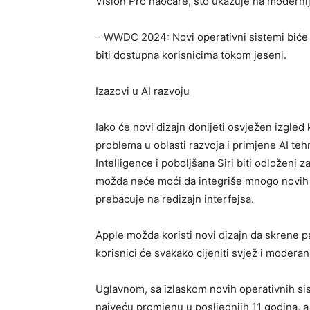
Vision Pro naočare, što ukazuje na moderniji i
– WWDC 2024: Novi operativni sistemi biće 
biti dostupna korisnicima tokom jeseni.
Izazovi u AI razvoju
Iako će novi dizajn donijeti osvježen izgled
problema u oblasti razvoja i primjene AI te
Intelligence i poboljšana Siri biti odloženi
možda neće moći da integriše mnogo novih AI
prebacuje na redizajn interfejsa.
Apple možda koristi novi dizajn da skrene p
korisnici će svakako cijeniti svjež i moderan
Uglavnom, sa izlaskom novih operativnih si
najveću promjenu u posljednjih 11 godina, a