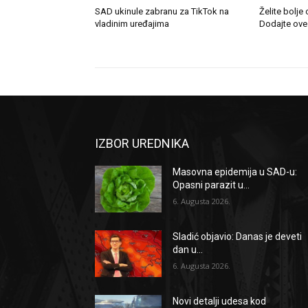
SAD ukinule zabranu za TikTok na
Želite bolj
vladinim uređajima
Dodajte ove č
IZBOR UREDNIKA
Masovna epidemija u SAD-u:
Opasni parazit u...
6. Augusta 2026.
Sladić objavio: Danas je deveti
dan u...
6. Augusta 2026.
Novi detalji udesa kod