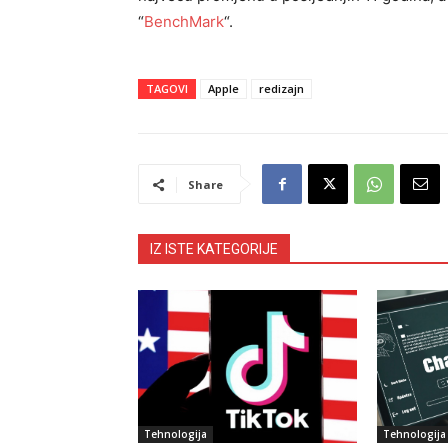
“
BenchMark
“.
TAGOVI
Apple
redizajn
Share
IZ ISTE KATEGORIJE
Tehnologija
Tehnologija