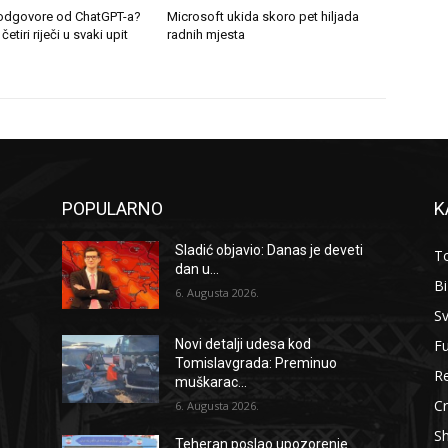
e odgovore od ChatGPT-a?
Microsoft ukida skoro pet hiljada
etiri riječi u svaki upit
radnih mjesta
POPULARNO
K
Sladić objavio: Danas je deveti
To
dan u...
B
6. Augusta 2026.
Sv
F
Novi detalji udesa kod
Tomislavgrada: Preminuo
Re
muškarac...
Cr
6. Augusta 2026.
S
Teheran poslao upozorenje