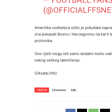
— FOOTBALL FANS
(@OFFICIALFFSN
Američka voditeljica očito je pokušala napra
zna pokazati Bosnu i Hercegovinu na karti t
protivnika.
Ove riječi mogu biti samo dodatni motiv na
nekog velikog takmičenja.
(24sata.info)
TAGOVI
novinarka
SAD