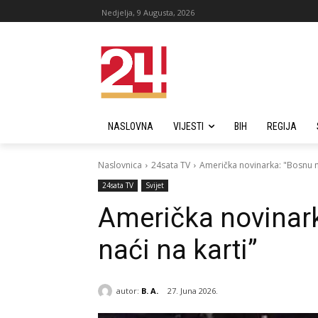
Nedjelja, 9 Augusta, 2026
NASLOVNA
VIJESTI
BIH
REGIJA
Naslovnica
24sata TV
Američka novinarka: "Bosnu ne
24sata TV
Svijet
Američka novinar
naći na karti”
autor:
B. A.
27. Juna 2026.