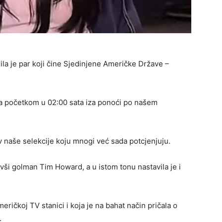
ila je par koji čine Sjedinjene Američke Države –
a sa početkom u 02:00 sata iza ponoći po našem
v naše selekcije koju mnogi već sada potcjenjuju.
ivši golman Tim Howard, a u istom tonu nastavila je i
meričkoj TV stanici i koja je na bahat način pričala o
.