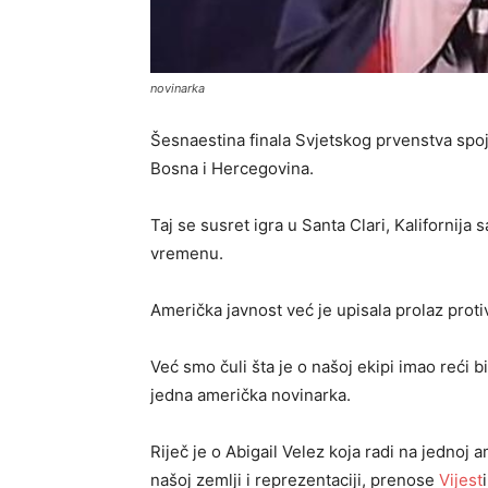
novinarka
Šesnaestina finala Svjetskog prvenstva spoj
Bosna i Hercegovina.
Taj se susret igra u Santa Clari, Kalifornij
vremenu.
Američka javnost već je upisala prolaz proti
Već smo čuli šta je o našoj ekipi imao reći b
jedna američka novinarka.
Riječ je o Abigail Velez koja radi na jednoj a
našoj zemlji i reprezentaciji, prenose
Vijest
i