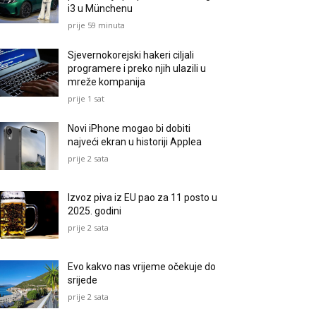
i3 u Münchenu
prije 59 minuta
Sjevernokorejski hakeri ciljali
programere i preko njih ulazili u
mreže kompanija
prije 1 sat
Novi iPhone mogao bi dobiti
najveći ekran u historiji Applea
prije 2 sata
Izvoz piva iz EU pao za 11 posto u
2025. godini
prije 2 sata
Evo kakvo nas vrijeme očekuje do
srijede
prije 2 sata