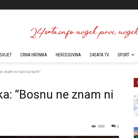
SVIJET
CRNA HRONIKA
HERCEGOVINA
24SATA TV
SPORT
 znam ni naći na karti"
ka: “Bosnu ne znam ni
1000
0