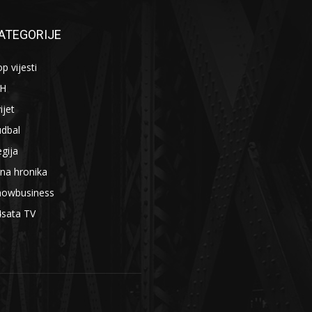
ATEGORIJE
p vijesti
iH
ijet
udbal
gija
na hronika
howbusiness
4sata TV