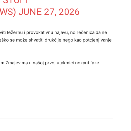
 STUFF
EWS)
JUNE 27, 2026
viti ležernu i provokativnu najavu, no rečenica da ne
eško se može shvatiti drukčije nego kao potcjenjivanje
šim Zmajevima u našoj prvoj utakmici nokaut faze