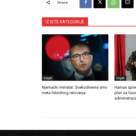
Share
IZ ISTE KATEGORIJE
Svijet
Svijet
Njemački ministar: Svakodnevna smo
Hamas sprem
meta hibridnog ratovanja
plan za Gaz
administracij