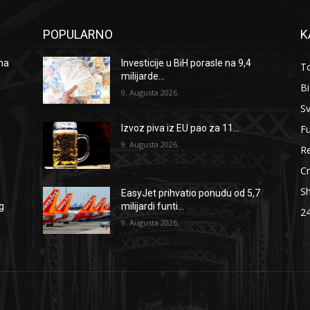
POPULARNO
K
 na
Investicije u BiH porasle na 9,4
To
milijarde...
B
9. Augusta 2026.
Sv
F
Izvoz piva iz EU pao za 11...
9. Augusta 2026.
Re
Cr
S
EasyJet prihvatio ponudu od 5,7
g
milijardi funti...
2
9. Augusta 2026.