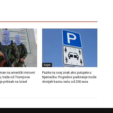
Svijet
an na američki mirovni
Pazite na ovaj znak ako putujete u
u, traže od Trumpove
Njemačku: Pogrešno parkiranje može
e pritisak na Izrael
donijeti kaznu veću od 200 eura