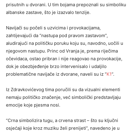
prisutnih u dvorani. U tim bojama prepoznali su simboliku
albanske zastave, što je izazvalo tenzije.
Navijači su počeli s uzvicima i provokacijama,
zahtijevajući da “nastupa pod pravom zastavom”,
aludirajući na političku poruku koju su, navodno, uočili u
njegovom nastupu. Princ od Vranja je, prema riječima
očevidaca, ostao pribran i nije reagovao na provokacije,
dok je obezbjeđenje brzo intervenisalo i udaljilo
problematične navijače iz dvorane, naveli su iz “
K1
“.
Iz Zdravkovićevog tima poručili su da vizualni elementi
nemaju političko značenje, već simbolički predstavljaju
emocije koje pjesma nosi.
“Crna simbolizira tugu, a crvena strast – što su ključni
osjećaji koje kroz muziku želi prenijeti”, navedeno je u