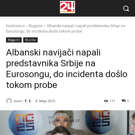
Naslovnica
Magazin
Albanski navijači napali predstavnika Srbije na
Eurosongu, do incidenta došlo tokom probe
Magazin
Muzika
Albanski navijači napali
predstavnika Srbije na
Eurosongu, do incidenta došlo
tokom probe
autor:
T. C.
8. Maja 2025.
111
0