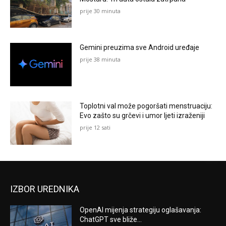
prije 30 minuta
Gemini preuzima sve Android uređaje
prije 38 minuta
Toplotni val može pogoršati menstruaciju:
Evo zašto su grčevi i umor ljeti izraženiji
prije 12 sati
IZBOR UREDNIKA
OpenAI mijenja strategiju oglašavanja:
ChatGPT sve bliže...