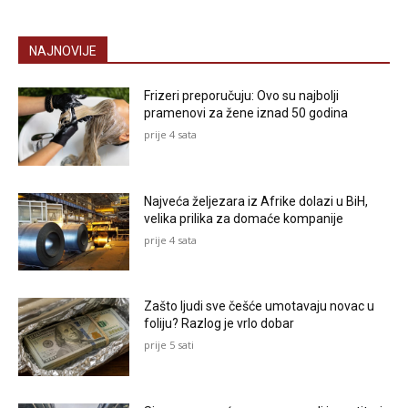
NAJNOVIJE
Frizeri preporučuju: Ovo su najbolji
pramenovi za žene iznad 50 godina
prije 4 sata
Najveća željezara iz Afrike dolazi u BiH,
velika prilika za domaće kompanije
prije 4 sata
Zašto ljudi sve češće umotavaju novac u
foliju? Razlog je vrlo dobar
prije 5 sati