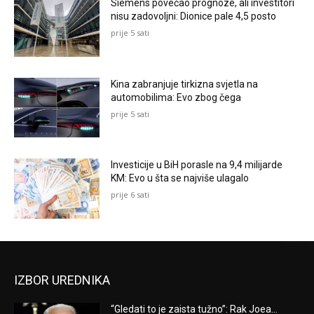
Siemens povećao prognoze, ali investitori
nisu zadovoljni: Dionice pale 4,5 posto
prije 5 sati
Kina zabranjuje tirkizna svjetla na
automobilima: Evo zbog čega
prije 5 sati
Investicije u BiH porasle na 9,4 milijarde
KM: Evo u šta se najviše ulagalo
prije 6 sati
IZBOR UREDNIKA
“Gledati to je zaista tužno”: Rak Joea...