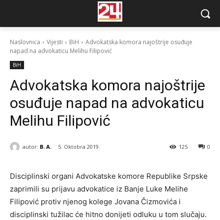
Naslovnica
Vijesti
BiH
Advokatska komora najoštrije osuđuje
napad na advokaticu Melihu Filipović
BiH
Advokatska komora najoštrije
osuđuje napad na advokaticu
Melihu Filipović
autor:
B. A.
5. Oktobra 2019.
125
0
Disciplinski organi Advokatske komore Republike Srpske
zaprimili su prijavu advokatice iz Banje Luke Melihe
Filipović protiv njenog kolege Jovana Čizmovića i
disciplinski tužilac će hitno donijeti odluku u tom slučaju.