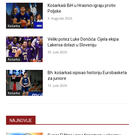
Košarkaši BiH u Hrasnici igraju protiv
Poljske
3. Augusta 2026.
Košarka
Veliki potez Luke Dončića: Cijela ekipa
Lakersa dolazi u Sloveniju
30. Jula 2026.
Košarka
Bh. košarkaš ispisao historiju Eurobasketa
za juniore
13. Jula 2026.
Košarka
NAJNOVIJE