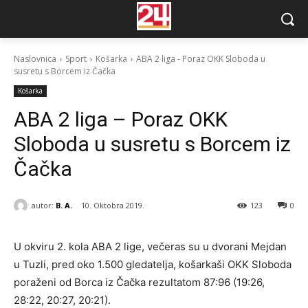
Naslovnica
Sport
Košarka
ABA 2 liga - Poraz OKK Sloboda u
susretu s Borcem iz Čačka
Košarka
ABA 2 liga – Poraz OKK
Sloboda u susretu s Borcem iz
Čačka
autor:
B. A.
10. Oktobra 2019.
123
0
U okviru 2. kola ABA 2 lige, večeras su u dvorani Mejdan
u Tuzli, pred oko 1.500 gledatelja, košarkaši OKK Sloboda
poraženi od Borca iz Čačka rezultatom 87:96 (19:26,
28:22, 20:27, 20:21).