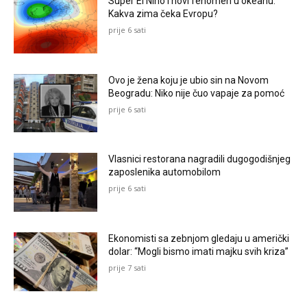
Super El Nino i novi fenomen u okeanu:
Kakva zima čeka Evropu?
prije 6 sati
Ovo je žena koju je ubio sin na Novom
Beogradu: Niko nije čuo vapaje za pomoć
prije 6 sati
Vlasnici restorana nagradili dugogodišnjeg
zaposlenika automobilom
prije 6 sati
Ekonomisti sa zebnjom gledaju u američki
dolar: “Mogli bismo imati majku svih kriza”
prije 7 sati