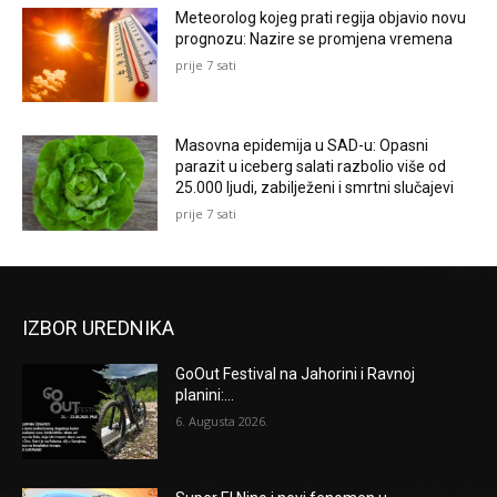
Meteorolog kojeg prati regija objavio novu
prognozu: Nazire se promjena vremena
prije 7 sati
Masovna epidemija u SAD-u: Opasni
parazit u iceberg salati razbolio više od
25.000 ljudi, zabilježeni i smrtni slučajevi
prije 7 sati
IZBOR UREDNIKA
GoOut Festival na Jahorini i Ravnoj
planini:...
6. Augusta 2026.