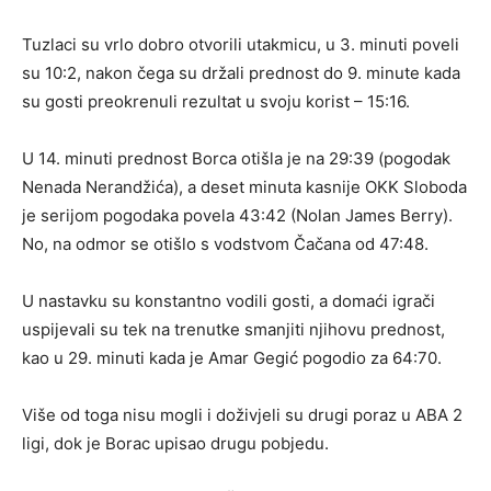
Tuzlaci su vrlo dobro otvorili utakmicu, u 3. minuti poveli
su 10:2, nakon čega su držali prednost do 9. minute kada
su gosti preokrenuli rezultat u svoju korist – 15:16.
U 14. minuti prednost Borca otišla je na 29:39 (pogodak
Nenada Nerandžića), a deset minuta kasnije OKK Sloboda
je serijom pogodaka povela 43:42 (Nolan James Berry).
No, na odmor se otišlo s vodstvom Čačana od 47:48.
U nastavku su konstantno vodili gosti, a domaći igrači
uspijevali su tek na trenutke smanjiti njihovu prednost,
kao u 29. minuti kada je Amar Gegić pogodio za 64:70.
Više od toga nisu mogli i doživjeli su drugi poraz u ABA 2
ligi, dok je Borac upisao drugu pobjedu.