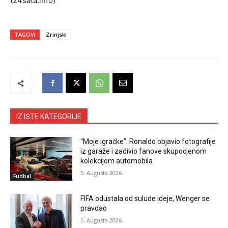
(24sata.info)
TAGOVI
Zrinjski
IZ ISTE KATEGORIJE
“Moje igračke”: Ronaldo objavio fotografije
iz garaže i zadivio fanove skupocjenom
kolekcijom automobila
5. Augusta 2026.
Fudbal
FIFA odustala od sulude ideje, Wenger se
pravdao
5. Augusta 2026.