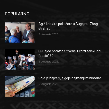
POPULARNO
Agić kritizira političare u Bugojnu: Zbog
straha...
5. Augusta 2026.
El-Sajed porazio Stivens: Proizraelski lobi
“bacio” 30...
5. Augusta 2026.
Gdje je najveći, a gdje najmanji minimalac...
5. Augusta 2026.