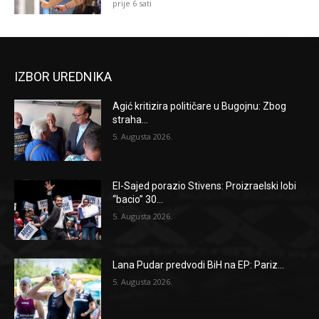
prije 6 sati
IZBOR UREDNIKA
Agić kritizira političare u Bugojnu: Zbog
straha...
5. Augusta 2026.
El-Sajed porazio Stivens: Proizraelski lobi
“bacio” 30...
5. Augusta 2026.
Lana Pudar predvodi BiH na EP: Pariz...
5. Augusta 2026.