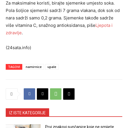
Za maksimalne koristi, birajte sjemenke umjesto soka.
Pola šoljice sjemenki sadrži 7 grama vlakana, dok sok od
nara sadrži samo 0,2 grama. Sjemenke takođe sadrže
više vitamina C, snažnog antioksidansa, piše
Ljepota i
zdravlje
.
(24sata.info)
TAGOVI
namirnice
upale
IZ ISTE KATEGORIJE
Prvi znakovi sunčanice koje ne smijete