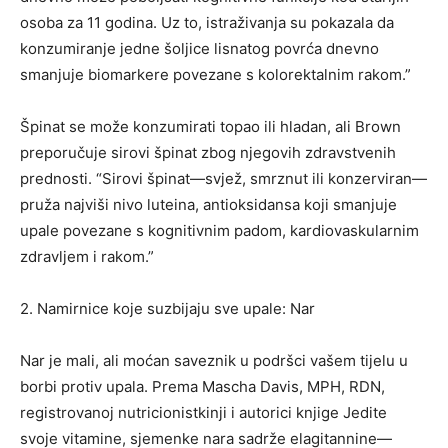
osoba za 11 godina. Uz to, istraživanja su pokazala da
konzumiranje jedne šoljice lisnatog povrća dnevno
smanjuje biomarkere povezane s kolorektalnim rakom.”
Špinat se može konzumirati topao ili hladan, ali Brown
preporučuje sirovi špinat zbog njegovih zdravstvenih
prednosti. “Sirovi špinat—svjež, smrznut ili konzerviran—
pruža najviši nivo luteina, antioksidansa koji smanjuje
upale povezane s kognitivnim padom, kardiovaskularnim
zdravljem i rakom.”
2. Namirnice koje suzbijaju sve upale: Nar
Nar je mali, ali moćan saveznik u podršci vašem tijelu u
borbi protiv upala. Prema Mascha Davis, MPH, RDN,
registrovanoj nutricionistkinji i autorici knjige Jedite
svoje vitamine, sjemenke nara sadrže elagitannine—