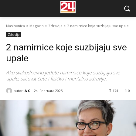
Naslovnica
Magazin
Zdravlje
2 namirnice koje suzbijaju sve upale
Zdravlje
2 namirnice koje suzbijaju sve
upale
Ako svakodnevno jedete namirnice koje suzbijaju sve
upale, sačuvat ćete i fizičko i mentalno zdravlje.
autor:
A C
24. Februara 2025.
174
0