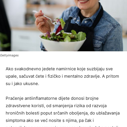
Gettyimages
Ako svakodnevno jedete namirnice koje suzbijaju sve
upale, sačuvat ćete i fizičko i mentalno zdravlje. A pritom
su i jako ukusne.
Praćenje antiinflamatorne dijete donosi brojne
zdravstvene koristi, od smanjenja rizika od razvoja
hroničnih bolesti poput srčanih oboljenja, do ublažavanja
simptoma ako se već nosite s njima, pa čak i