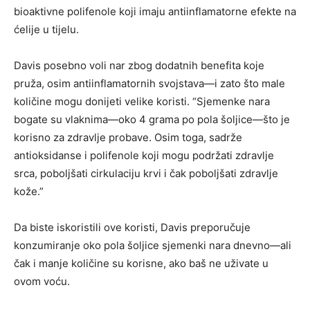
bioaktivne polifenole koji imaju antiinflamatorne efekte na
ćelije u tijelu.
Davis posebno voli nar zbog dodatnih benefita koje
pruža, osim antiinflamatornih svojstava—i zato što male
količine mogu donijeti velike koristi. “Sjemenke nara
bogate su vlaknima—oko 4 grama po pola šoljice—što je
korisno za zdravlje probave. Osim toga, sadrže
antioksidanse i polifenole koji mogu podržati zdravlje
srca, poboljšati cirkulaciju krvi i čak poboljšati zdravlje
kože.”
Da biste iskoristili ove koristi, Davis preporučuje
konzumiranje oko pola šoljice sjemenki nara dnevno—ali
čak i manje količine su korisne, ako baš ne uživate u
ovom voću.