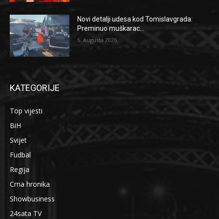
Novi detalji udesa kod Tomislavgrada:
Preminuo muškarac...
6. Augusta 2026.
KATEGORIJE
Top vijesti
BiH
Svijet
Fudbal
Regija
Crna hronika
Showbusiness
24sata TV