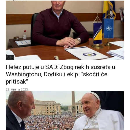
BiH
Helez putuje u SAD: Zbog nekih susreta u
Washingtonu, Dodiku i ekipi “skočit će
pritisak”
22. Aprila 2025.