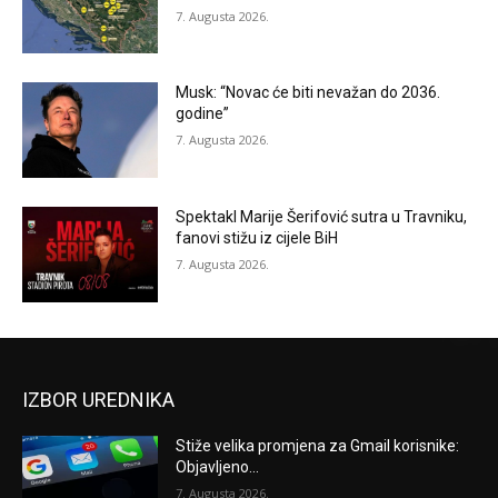
7. Augusta 2026.
Musk: “Novac će biti nevažan do 2036.
godine”
7. Augusta 2026.
Spektakl Marije Šerifović sutra u Travniku,
fanovi stižu iz cijele BiH
7. Augusta 2026.
IZBOR UREDNIKA
Stiže velika promjena za Gmail korisnike:
Objavljeno...
7. Augusta 2026.