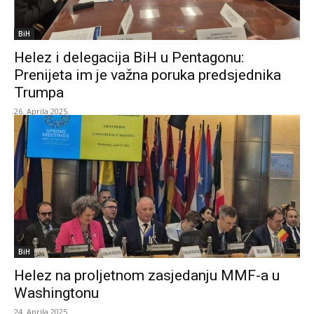
BiH
Helez i delegacija BiH u Pentagonu:
Prenijeta im je važna poruka predsjednika
Trumpa
26. Aprila 2025.
BiH
Helez na proljetnom zasjedanju MMF-a u
Washingtonu
24. Aprila 2025.