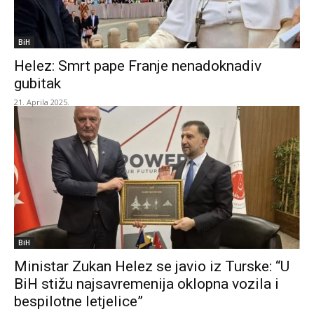
BiH
Helez: Smrt pape Franje nenadoknadiv
gubitak
21. Aprila 2025.
BiH
Ministar Zukan Helez se javio iz Turske: “U
BiH stižu najsavremenija oklopna vozila i
bespilotne letjelice”