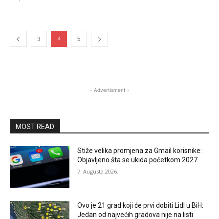
3
4
5
- Advertisment -
MOST READ
Stiže velika promjena za Gmail korisnike:
Objavljeno šta se ukida početkom 2027.
7. Augusta 2026.
Ovo je 21 grad koji će prvi dobiti Lidl u BiH:
Jedan od najvećih gradova nije na listi