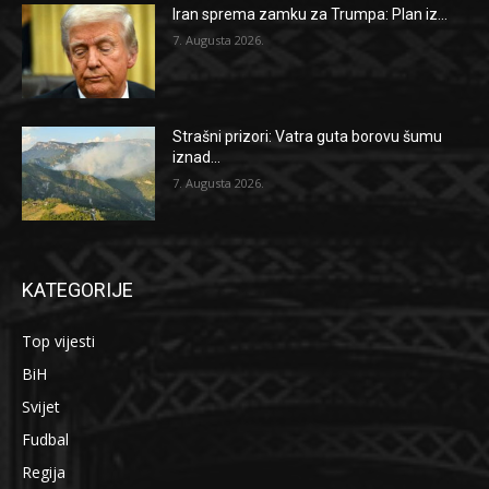
Iran sprema zamku za Trumpa: Plan iz...
7. Augusta 2026.
Strašni prizori: Vatra guta borovu šumu
iznad...
7. Augusta 2026.
KATEGORIJE
Top vijesti
BiH
Svijet
Fudbal
Regija