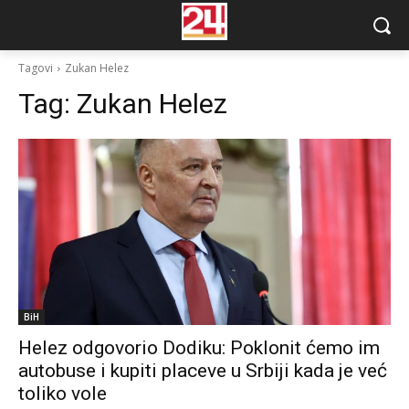
Tagovi
Zukan Helez
Tag:
Zukan Helez
BiH
Helez odgovorio Dodiku: Poklonit ćemo im
autobuse i kupiti placeve u Srbiji kada je već
toliko vole