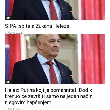
BiH
SIPA ispitala Zukana Heleza
9. Aprila 2025.
BiH
Helez: Put na koji je pomahnitali Dodik
krenuo će završiti samo na jedan način,
njegovim hapšenjem
5. Aprila 2025.