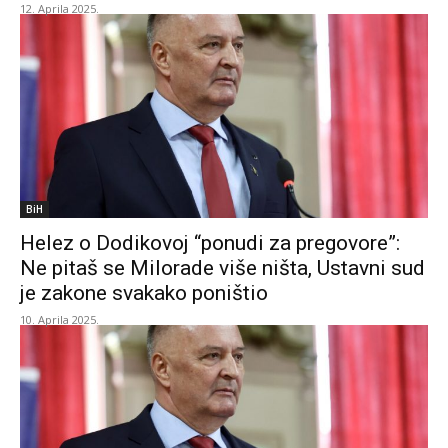
12. Aprila 2025.
BiH
Helez o Dodikovoj “ponudi za pregovore”:
Ne pitaš se Milorade više ništa, Ustavni sud
je zakone svakako poništio
10. Aprila 2025.