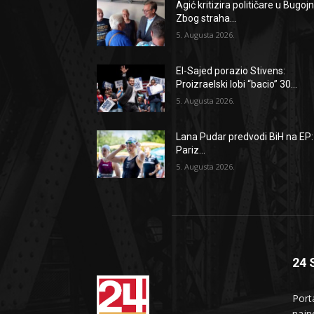
Agić kritizira političare u Bugojn
Zbog straha...
5. Augusta 2026.
El-Sajed porazio Stivens:
Proizraelski lobi “bacio” 30...
5. Augusta 2026.
Lana Pudar predvodi BiH na EP:
Pariz...
5. Augusta 2026.
24 
Port
najno