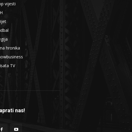
p vijesti
iH
ijet
udbal
gija
na hronika
howbusiness
4sata TV
aprati nas!