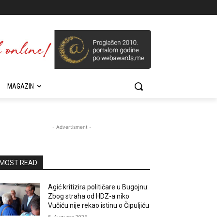
MAGAZIN
- Advertisment -
MOST READ
Agić kritizira političare u Bugojnu:
Zbog straha od HDZ-a niko
Vučiću nije rekao istinu o Čipuljiću
5. Augusta 2026.