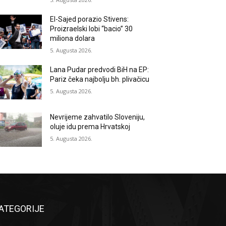
El-Sajed porazio Stivens:
Proizraelski lobi “bacio” 30
miliona dolara
5. Augusta 2026.
Lana Pudar predvodi BiH na EP:
Pariz čeka najbolju bh. plivačicu
5. Augusta 2026.
Nevrijeme zahvatilo Sloveniju,
oluje idu prema Hrvatskoj
5. Augusta 2026.
ATEGORIJE