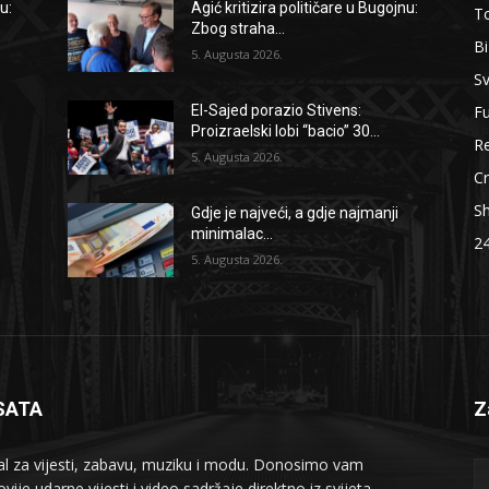
u:
Agić kritizira političare u Bugojnu:
To
Zbog straha...
B
5. Augusta 2026.
Sv
F
El-Sajed porazio Stivens:
Proizraelski lobi “bacio” 30...
Re
5. Augusta 2026.
Cr
S
Gdje je najveći, a gdje najmanji
minimalac...
2
5. Augusta 2026.
SATA
Z
al za vijesti, zabavu, muziku i modu. Donosimo vam
vije udarne vijesti i video sadržaje direktno iz svijeta