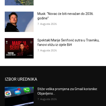
Musk: “Novac će biti nevažan do 2036.
godine”
7. Augusta 2026.
Spektakl Marije Šerifović sutra u Travniku,
fanovi stižu iz cijele BiH
7. Augusta 2026.
IZBOR UREDNIKA
Stiže velika promjena za Gmail korisnike:
Objavljeno...
7. Augusta 2026.