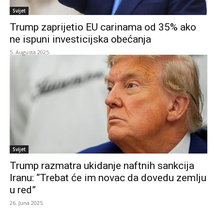
Svijet
Trump zaprijetio EU carinama od 35% ako
ne ispuni investicijska obećanja
5. Augusta 2025.
Svijet
Trump razmatra ukidanje naftnih sankcija
Iranu: “Trebat će im novac da dovedu zemlju
u red”
26. Juna 2025.