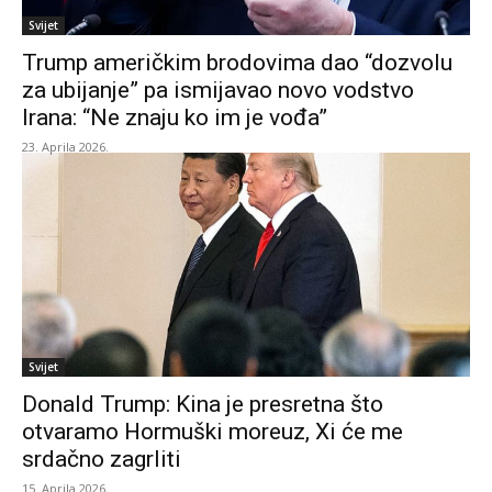
Svijet
Trump američkim brodovima dao “dozvolu
za ubijanje” pa ismijavao novo vodstvo
Irana: “Ne znaju ko im je vođa”
23. Aprila 2026.
Svijet
Donald Trump: Kina je presretna što
otvaramo Hormuški moreuz, Xi će me
srdačno zagrliti
15. Aprila 2026.