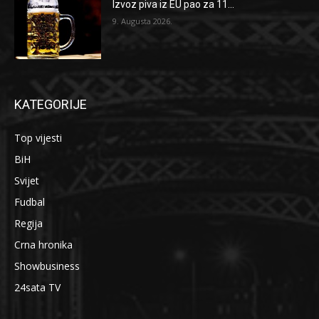
Izvoz piva iz EU pao za 11...
9. Augusta 2026.
KATEGORIJE
Top vijesti
BiH
Svijet
Fudbal
Regija
Crna hronika
Showbusiness
24sata TV