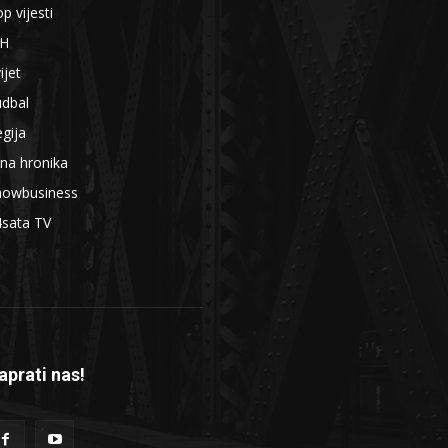
p vijesti
iH
ijet
udbal
gija
na hronika
howbusiness
4sata TV
aprati nas!