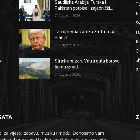
Saudijska Arabija, Turska i
To
Pakistan potpisali zajednički...
B
7. Augusta 2026.
Sv
F
Iran sprema zamku za Trumpa:
Plan iz...
Re
7. Augusta 2026.
Cr
S
o
Strašni prizori: Vatra guta borovu
šumu iznad...
2
7. Augusta 2026.
SATA
Z
al za vijesti, zabavu, muziku i modu. Donosimo vam
vije udarne vijesti i video sadržaje direktno iz svijeta