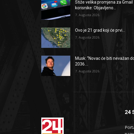
Stiže velika promjena za Gmail
korisnike: Objavljeno...
7. Augusta 2026.
Ovo je 21 grad koji će prvi...
7. Augusta 2026.
Musk: “Novac će biti nevažan d
2036....
7. Augusta 2026.
24 
Port
najno