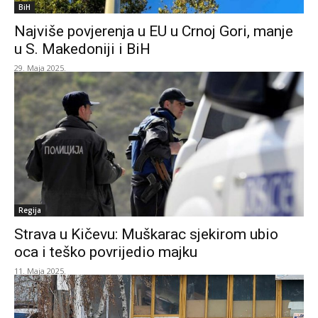
BiH
Najviše povjerenja u EU u Crnoj Gori, manje
u S. Makedoniji i BiH
29. Maja 2025.
Regija
Strava u Kičevu: Muškarac sjekirom ubio
oca i teško povrijedio majku
11. Maja 2025.