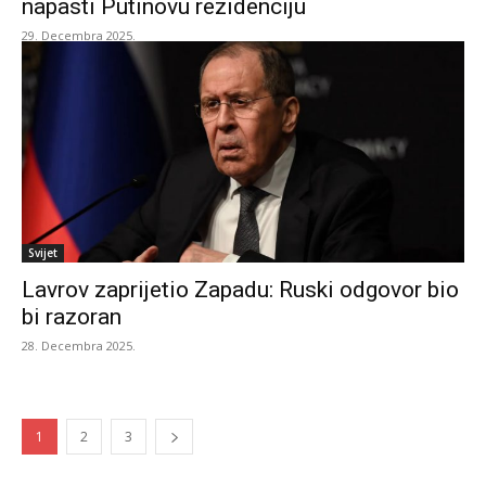
napasti Putinovu rezidenciju
29. Decembra 2025.
Svijet
Lavrov zaprijetio Zapadu: Ruski odgovor bio
bi razoran
28. Decembra 2025.
1
2
3