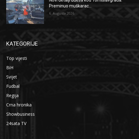
Novi detalji udesa kod Tomislavgrada:
Preminuo muškarac...
6. Augusta 2026.
KATEGORIJE
Top vijesti
BiH
Svijet
Fudbal
Regija
Crna hronika
Showbusiness
24sata TV