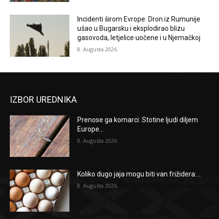
Incidenti širom Evrope: Dron iz Rumunije
ušao u Bugarsku i eksplodirao blizu
gasovoda, letjelice uočene i u Njemačkoj
8. Augusta 2026.
IZBOR UREDNIKA
Prenose ga komarci: Stotine ljudi diljem
Europe...
8. Augusta 2026.
Koliko dugo jaja mogu biti van frižidera:...
8. Augusta 2026.