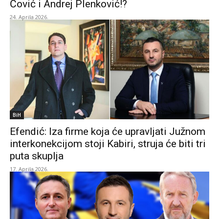
Čović i Andrej Plenković!?
24. Aprila 2026.
BiH
Efendić: Iza firme koja će upravljati Južnom
interkonekcijom stoji Kabiri, struja će biti tri
puta skuplja
17. Aprila 2026.