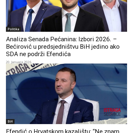
Politika
Analiza Senada Pećanina: Izbori 2026. –
Bećirović u predsjedništvu BiH jedino ako
SDA ne podrži Efendića
20. Januara 2026.
BiH
Efendić o Hrvatskom kazalištu: “Ne znam