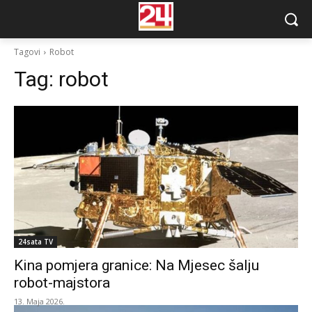
Tagovi
Robot
Tag:
robot
24sata TV
Kina pomjera granice: Na Mjesec šalju
robot-majstora
13. Maja 2026.