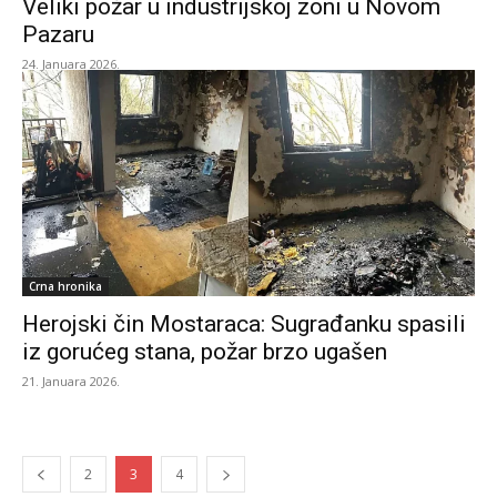
Veliki požar u industrijskoj zoni u Novom
Pazaru
24. Januara 2026.
Crna hronika
Herojski čin Mostaraca: Sugrađanku spasili
iz gorućeg stana, požar brzo ugašen
21. Januara 2026.
2
3
4