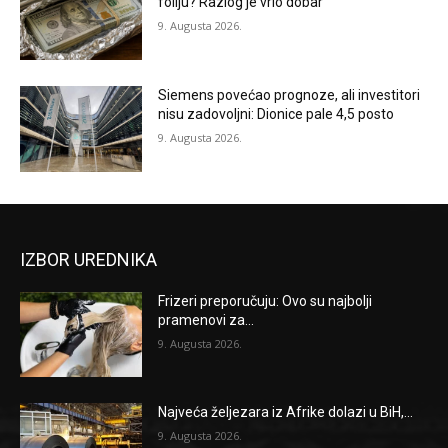
foliju? Razlog je vrlo dobar
9. Augusta 2026.
Siemens povećao prognoze, ali investitori
nisu zadovoljni: Dionice pale 4,5 posto
9. Augusta 2026.
IZBOR UREDNIKA
Frizeri preporučuju: Ovo su najbolji
pramenovi za...
9. Augusta 2026.
Najveća željezara iz Afrike dolazi u BiH,...
9. Augusta 2026.