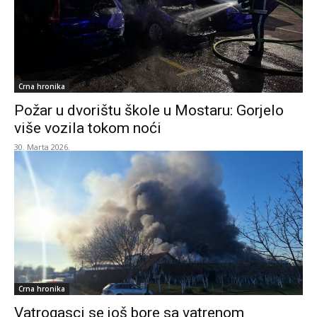
Crna hronika
Požar u dvorištu škole u Mostaru: Gorjelo
više vozila tokom noći
30. Marta 2026.
Crna hronika
Vatrogasci se još bore sa vatrenom