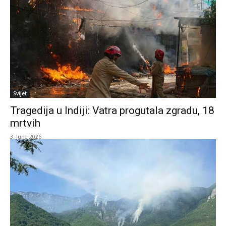
Svijet
Tragedija u Indiji: Vatra progutala zgradu, 18
mrtvih
3. Juna 2026.