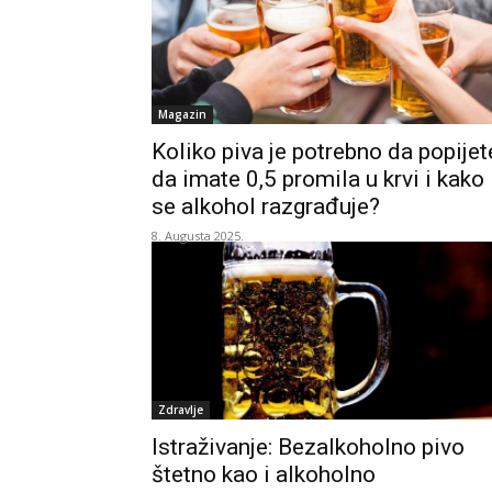
Magazin
Koliko piva je potrebno da popijet
da imate 0,5 promila u krvi i kako
se alkohol razgrađuje?
8. Augusta 2025.
Zdravlje
Istraživanje: Bezalkoholno pivo
štetno kao i alkoholno