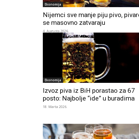
Ekonomija
Nijemci sve manje piju pivo, pivar
se masovno zatvaraju
4. Augusta 2026.
Ekonomija
Izvoz piva iz BiH porastao za 67
posto: Najbolje “ide” u buradima
18. Marta 2026.