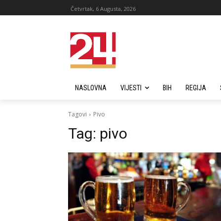
Četvrtak, 6 Augusta, 2026
NASLOVNA
VIJESTI
BIH
REGIJA
Tagovi
Pivo
Tag:
pivo