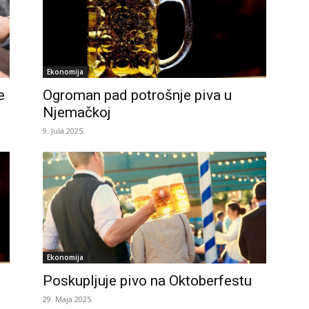
Ekonomija
e
Ogroman pad potrošnje piva u
Njemačkoj
9. Jula 2025.
Ekonomija
Poskupljuje pivo na Oktoberfestu
29. Maja 2025.