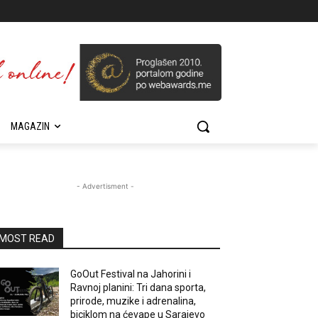
MAGAZIN
- Advertisment -
MOST READ
GoOut Festival na Jahorini i
Ravnoj planini: Tri dana sporta,
prirode, muzike i adrenalina,
biciklom na ćevape u Sarajevo