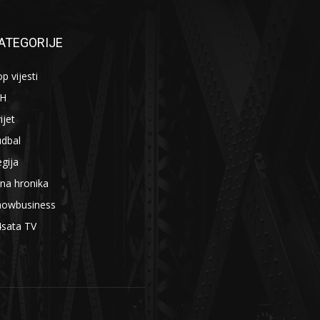
ATEGORIJE
p vijesti
iH
ijet
udbal
gija
na hronika
howbusiness
4sata TV