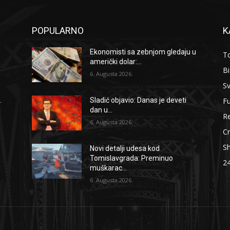
POPULARNO
K
Ekonomisti sa zebnjom gledaju u
To
američki dolar:...
B
6. Augusta 2026.
Sv
F
.
Sladić objavio: Danas je deveti
dan u...
Re
6. Augusta 2026.
Cr
S
Novi detalji udesa kod
Tomislavgrada: Preminuo
2
muškarac...
6. Augusta 2026.