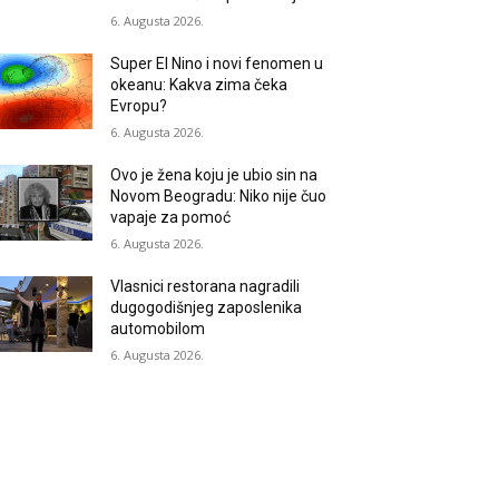
6. Augusta 2026.
Super El Nino i novi fenomen u
okeanu: Kakva zima čeka
Evropu?
6. Augusta 2026.
Ovo je žena koju je ubio sin na
Novom Beogradu: Niko nije čuo
vapaje za pomoć
6. Augusta 2026.
Vlasnici restorana nagradili
dugogodišnjeg zaposlenika
automobilom
6. Augusta 2026.