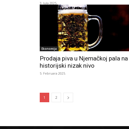
3. Jula 2025.
Ekonomija
Prodaja piva u Njemačkoj pala na
historijski nizak nivo
5. Februara 2025.
1
2