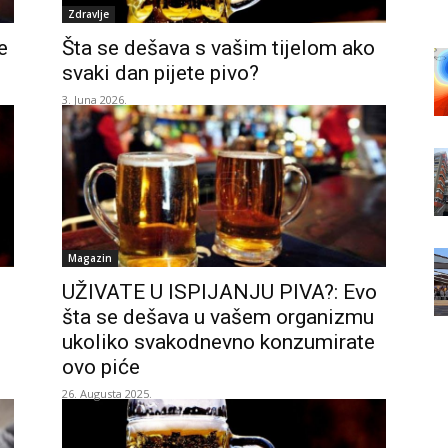
Zdravlje
e
Šta se dešava s vašim tijelom ako
svaki dan pijete pivo?
3. Juna 2026.
Magazin
UŽIVATE U ISPIJANJU PIVA?: Evo
šta se dešava u vašem organizmu
ukoliko svakodnevno konzumirate
ovo piće
26. Augusta 2025.