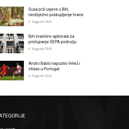
Suša prži usjeve u BiH,
neizbježno poskupljenje hrane
6. Augusta 2026.
BiH zvanično aplicirala za
pristupanje SEPA području
6. Augusta 2026.
Andro Babić napustio Velež i
otišao u Portugal
6. Augusta 2026.
ATEGORIJE