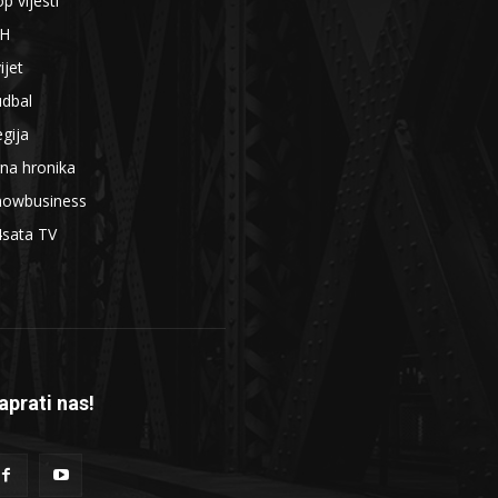
p vijesti
iH
ijet
udbal
gija
na hronika
howbusiness
4sata TV
aprati nas!