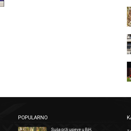
POPULARNO
K
Suša prži usjeve u BiH,