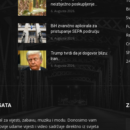
To
neizbježno poskupljenje...
B
6. Augusta 2026.
Sv
F
BiH zvanično aplicirala za
pristupanje SEPA području
Re
6. Augusta 2026.
Cr
S
Trump tvrdi da je dogovor blizu:
Iran...
2
6. Augusta 2026.
SATA
Z
al za vijesti, zabavu, muziku i modu. Donosimo vam
vije udarne vijesti i video sadržaje direktno iz svijeta