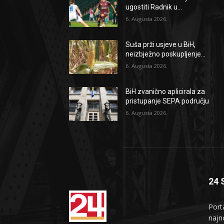
ugostiti Radnik u...
6. Augusta 2026.
Suša prži usjeve u BiH,
neizbježno poskupljenje...
6. Augusta 2026.
BiH zvanično aplicirala za
pristupanje SEPA području
6. Augusta 2026.
24 
Port
najno