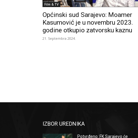
Film & TV
Općinski sud Sarajevo: Moamer
Kasumović je u novembru 2023.
godine otkupio zatvorsku kaznu
21. Septembra 2024.
IZBOR UREDNIKA
Potvrđeno: FK Sarajevo će