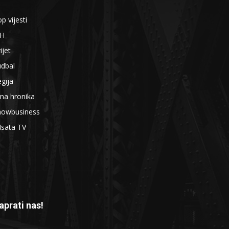
p vijesti
iH
ijet
udbal
gija
na hronika
howbusiness
4sata TV
aprati nas!