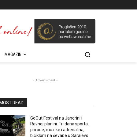
MAGAZIN
- Advertisment -
MOST READ
GoOut Festival na Jahorini i
Ravnoj planini: Tri dana sporta,
prirode, muzike i adrenalina,
biciklom na ćevape u Sarajevo