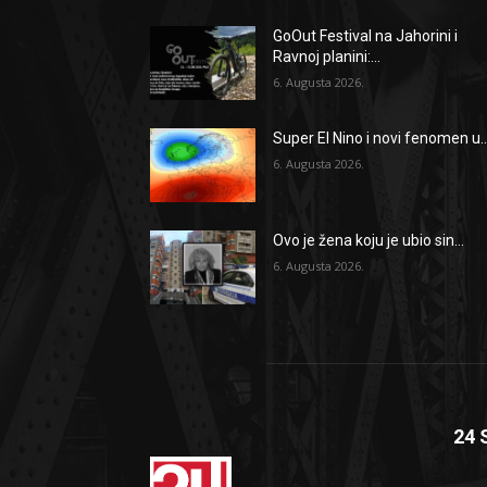
GoOut Festival na Jahorini i
Ravnoj planini:...
6. Augusta 2026.
Super El Nino i novi fenomen u..
6. Augusta 2026.
Ovo je žena koju je ubio sin...
6. Augusta 2026.
24 