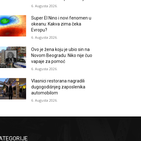
6. Augusta 2026.
Super El Nino i novi fenomen u
okeanu: Kakva zima čeka
Evropu?
6. Augusta 2026.
Ovo je žena koju je ubio sin na
Novom Beogradu: Niko nije čuo
vapaje za pomoć
6. Augusta 2026.
Vlasnici restorana nagradili
dugogodišnjeg zaposlenika
automobilom
6. Augusta 2026.
ATEGORIJE