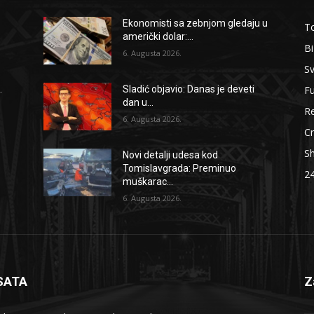
Ekonomisti sa zebnjom gledaju u
To
američki dolar:...
B
6. Augusta 2026.
Sv
F
.
Sladić objavio: Danas je deveti
dan u...
Re
6. Augusta 2026.
Cr
S
Novi detalji udesa kod
Tomislavgrada: Preminuo
2
muškarac...
6. Augusta 2026.
SATA
Z