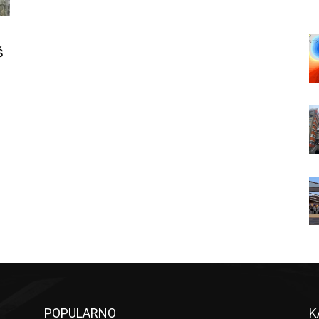
š
POPULARNO
K