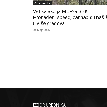
Crna hronika
Velika akcija MUP-a SBK:
Pronađeni speed, cannabis i haši
u više gradova
20. Maja 2026.
IZBOR UREDNIKA