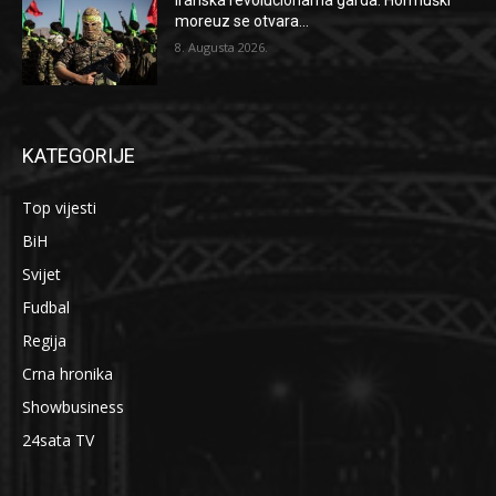
Iranska revolucionarna garda: Hormuški
moreuz se otvara...
8. Augusta 2026.
KATEGORIJE
Top vijesti
BiH
Svijet
Fudbal
Regija
Crna hronika
Showbusiness
24sata TV