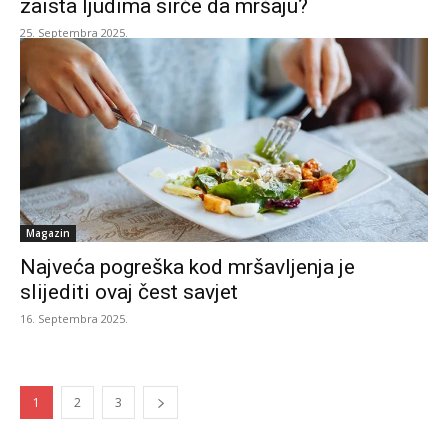
zaista ljudima sirće da mršaju?
25. Septembra 2025.
Magazin
Najveća pogreška kod mršavljenja je
slijediti ovaj čest savjet
16. Septembra 2025.
1
2
3