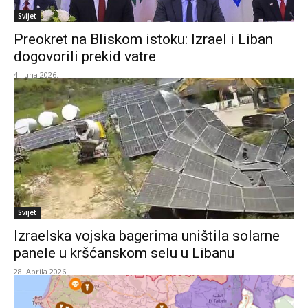
Svijet
Preokret na Bliskom istoku: Izrael i Liban
dogovorili prekid vatre
4. Juna 2026.
Svijet
Izraelska vojska bagerima uništila solarne
panele u kršćanskom selu u Libanu
28. Aprila 2026.