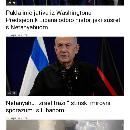
Svijet
Pukla inicijativa iz Washingtona:
Predsjednik Libana odbio historijski susret
s Netanyahuom
16. Aprila 2026.
Svijet
Netanyahu: Izrael traži “istinski mirovni
sporazum” s Libanom
12. Aprila 2026.