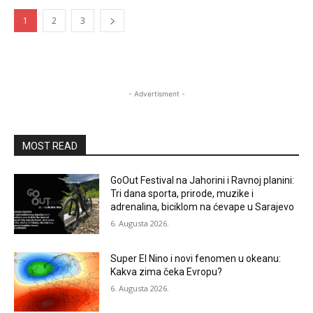
1
2
3
- Advertisment -
MOST READ
GoOut Festival na Jahorini i Ravnoj planini:
Tri dana sporta, prirode, muzike i
adrenalina, biciklom na ćevape u Sarajevo
6. Augusta 2026.
Super El Nino i novi fenomen u okeanu:
Kakva zima čeka Evropu?
6. Augusta 2026.