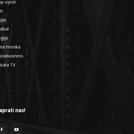
p vijesti
iH
ijet
udbal
gija
na hronika
howbusiness
4sata TV
aprati nas!