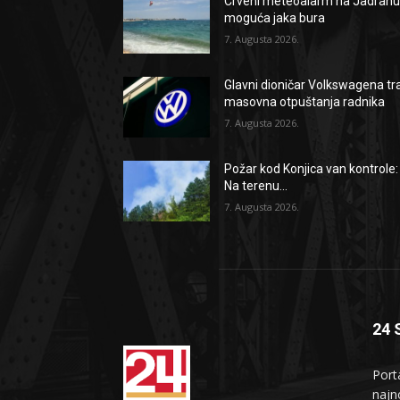
Crveni meteoalarm na Jadranu
moguća jaka bura
7. Augusta 2026.
Glavni dioničar Volkswagena tr
masovna otpuštanja radnika
7. Augusta 2026.
Požar kod Konjica van kontrole:
Na terenu...
7. Augusta 2026.
24 
Port
najno