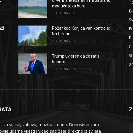
,
Crveni meteoalarm na Jadranu,
To
moguća jaka bura
B
7. Augusta 2026.
Sv
F
aži
Požar kod Konjica van kontrole:
Na terenu...
Re
7. Augusta 2026.
Cr
S
Trump uvjeren da će rat s
Iranom...
2
7. Augusta 2026.
SATA
Z
al za vijesti, zabavu, muziku i modu. Donosimo vam
vije udarne vijesti i video sadržaje direktno iz svijeta