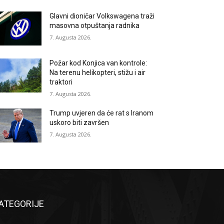
Glavni dioničar Volkswagena traži
masovna otpuštanja radnika
7. Augusta 2026.
Požar kod Konjica van kontrole:
Na terenu helikopteri, stižu i air
traktori
7. Augusta 2026.
Trump uvjeren da će rat s Iranom
uskoro biti završen
7. Augusta 2026.
ATEGORIJE