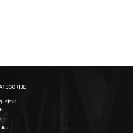
ATEGORIJE
p vijesti
iH
ijet
udbal