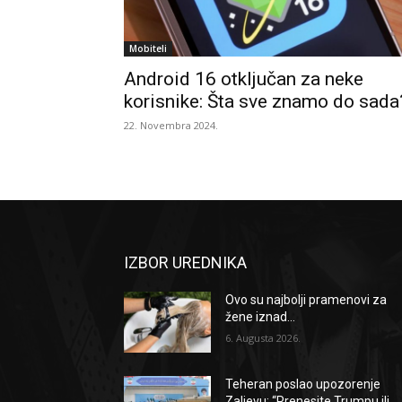
Mobiteli
Android 16 otključan za neke
korisnike: Šta sve znamo do sada
22. Novembra 2024.
IZBOR UREDNIKA
Ovo su najbolji pramenovi za
žene iznad...
6. Augusta 2026.
Teheran poslao upozorenje
Zaljevu: “Prenesite Trumpu ili...