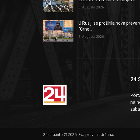
6. Augusta 2026.
U Rusiji se proširila nova prevar
“Crne...
6. Augusta 2026.
24 
Port
najno
zaba
24sata.info © 2026. Sva prava zadržana.