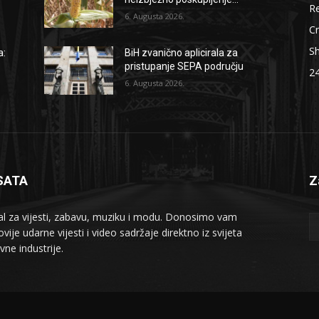
Re
6. Augusta 2026.
Cr
S
a:
BiH zvanično aplicirala za
pristupanje SEPA području
2
6. Augusta 2026.
SATA
Z
al za vijesti, zabavu, muziku i modu. Donosimo vam
vije udarne vijesti i video sadržaje direktno iz svijeta
vne industrije.