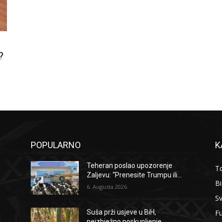
?
POPULARNO
K
Teheran poslao upozorenje
To
Zaljevu: “Prenesite Trumpu ili...
B
6. Augusta 2026.
Sv
F
Suša prži usjeve u BiH,
neizbježno poskupljenje...