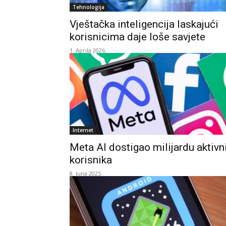
Tehnologija
Vještačka inteligencija laskajući
korisnicima daje loše savjete
1. Aprila 2026.
Internet
Meta AI dostigao milijardu aktivn
korisnika
8. Juna 2025.