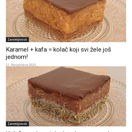
Zanimljivosti
Karamel + kafa = kolač koji svi žele još
jednom!
21. Novembra 2025.
Zanimljivosti