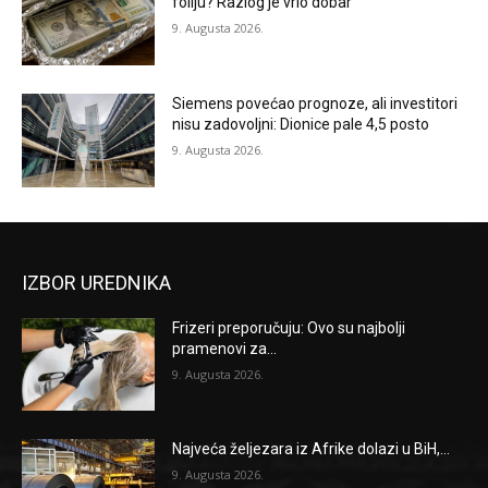
foliju? Razlog je vrlo dobar
9. Augusta 2026.
Siemens povećao prognoze, ali investitori
nisu zadovoljni: Dionice pale 4,5 posto
9. Augusta 2026.
IZBOR UREDNIKA
Frizeri preporučuju: Ovo su najbolji
pramenovi za...
9. Augusta 2026.
Najveća željezara iz Afrike dolazi u BiH,...
9. Augusta 2026.