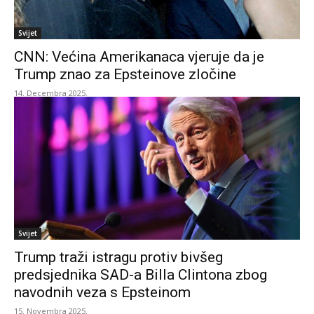
Svijet
CNN: Većina Amerikanaca vjeruje da je
Trump znao za Epsteinove zločine
14. Decembra 2025.
Svijet
Trump traži istragu protiv bivšeg
predsjednika SAD-a Billa Clintona zbog
navodnih veza s Epsteinom
15. Novembra 2025.