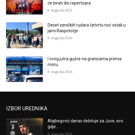
će birati dio repertoara
8. Augusta 2026.
Deset zeničkih rudara četvrtu noć ostali u
jami Raspotočje
8. Augusta 2026.
I ovog jutra gužve na granicama prema
moru
8. Augusta 2026.
IZBOR UREDNIKA
Alajbegović danas debituje za Juve, evo
gdje...
8. Augusta 2026.