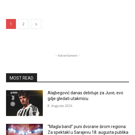
1
2
- Advertisment -
MOST READ
Alajbegović danas debituje za Juve, evo
gdje gledati utakmicu
8. Augusta 2026.
“Magla band” puni dvorane širom regiona:
Za spektakl u Sarajevu 18. augusta publika