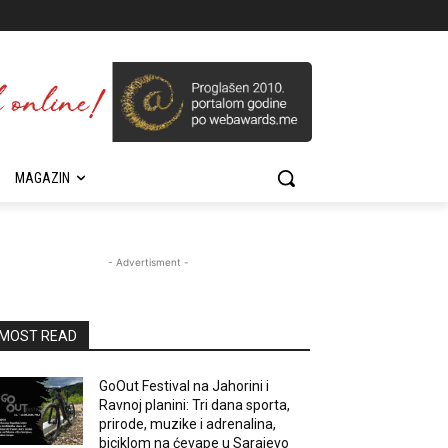
MAGAZIN
- Advertisment -
MOST READ
GoOut Festival na Jahorini i
Ravnoj planini: Tri dana sporta,
prirode, muzike i adrenalina,
biciklom na ćevape u Sarajevo