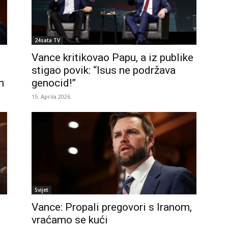
24sata TV
Vance kritikovao Papu, a iz publike
stigao povik: “Isus ne podržava
m
genocid!”
15. Aprila 2026.
Svijet
Vance: Propali pregovori s Iranom,
vraćamo se kući