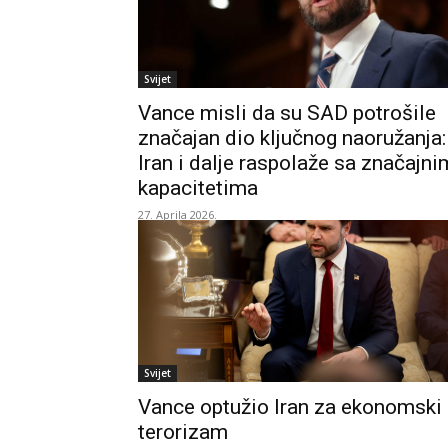
Svijet
Vance misli da su SAD potrošile
značajan dio ključnog naoružanja:
Iran i dalje raspolaže sa značajni
kapacitetima
27. Aprila 2026.
Svijet
Vance optužio Iran za ekonomski
terorizam