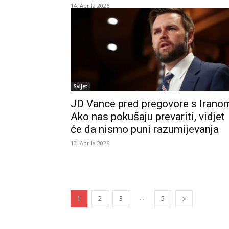
14. Aprila 2026.
Svijet
JD Vance pred pregovore s Irano
Ako nas pokušaju prevariti, vidjet
će da nismo puni razumijevanja
10. Aprila 2026.
...
1
2
3
5