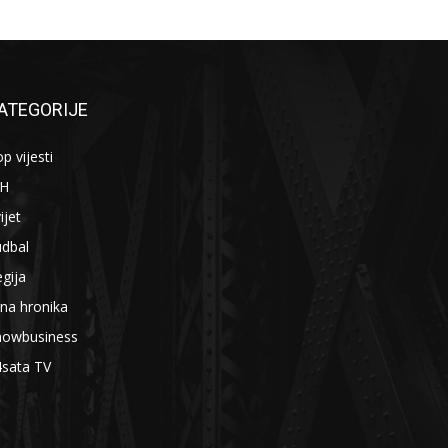
ATEGORIJE
p vijesti
iH
ijet
udbal
gija
na hronika
howbusiness
4sata TV