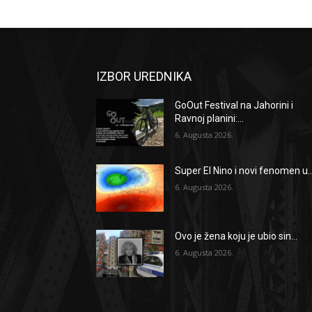
IZBOR UREDNIKA
GoOut Festival na Jahorini i
Ravnoj planini:...
6. Augusta 2026.
Super El Nino i novi fenomen u..
6. Augusta 2026.
Ovo je žena koju je ubio sin...
6. Augusta 2026.