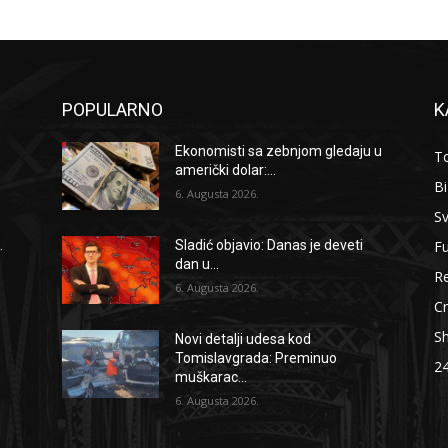
POPULARNO
K
Ekonomisti sa zebnjom gledaju u
To
američki dolar:...
B
6. Augusta 2026.
Sv
F
.
Sladić objavio: Danas je deveti
dan u...
Re
6. Augusta 2026.
Cr
S
Novi detalji udesa kod
Tomislavgrada: Preminuo
2
muškarac...
6. Augusta 2026.