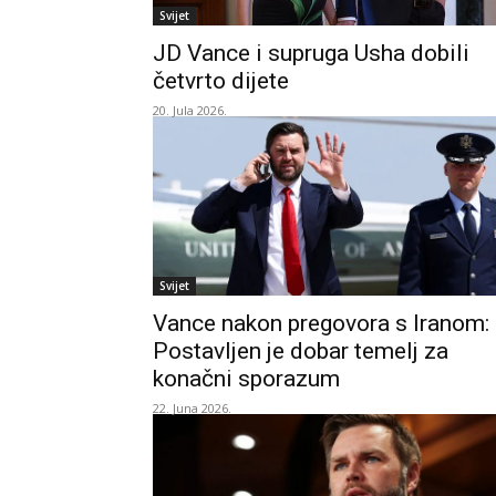
Svijet
JD Vance i supruga Usha dobili
četvrto dijete
20. Jula 2026.
Svijet
Vance nakon pregovora s Iranom:
Postavljen je dobar temelj za
konačni sporazum
22. Juna 2026.