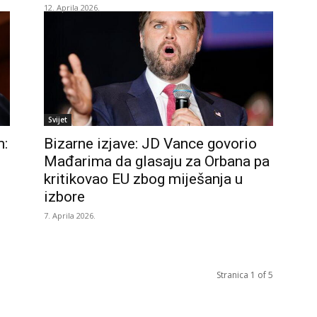
12. Aprila 2026.
Svijet
m:
Bizarne izjave: JD Vance govorio
Mađarima da glasaju za Orbana pa
kritikovao EU zbog miješanja u
izbore
7. Aprila 2026.
Stranica 1 of 5