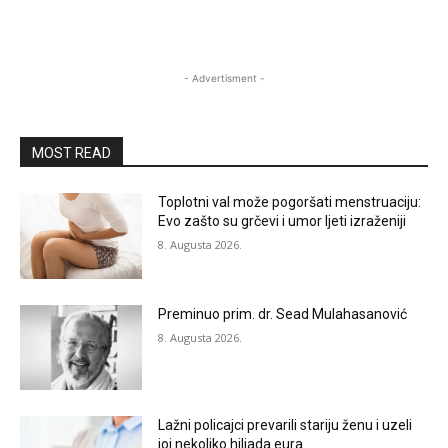
- Advertisment -
MOST READ
Toplotni val može pogoršati menstruaciju:
Evo zašto su grčevi i umor ljeti izraženiji
8. Augusta 2026.
Preminuo prim. dr. Sead Mulahasanović
8. Augusta 2026.
Lažni policajci prevarili stariju ženu i uzeli
joj nekoliko hiljada eura