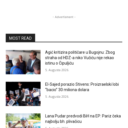
- Advertisment -
MOST READ
Agić kritizira političare u Bugojnu: Zbog
straha od HDZ-a niko Vučiću nije rekao
istinu o Čipuljiću
5. Augusta 2026.
El-Sajed porazio Stivens: Proizraelski lobi
“bacio” 30 miliona dolara
5. Augusta 2026.
Lana Pudar predvodi BiH na EP: Pariz čeka
najbolju bh. plivačicu