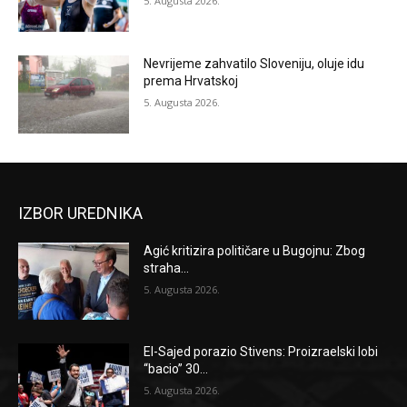
5. Augusta 2026.
Nevrijeme zahvatilo Sloveniju, oluje idu
prema Hrvatskoj
5. Augusta 2026.
IZBOR UREDNIKA
Agić kritizira političare u Bugojnu: Zbog
straha...
5. Augusta 2026.
El-Sajed porazio Stivens: Proizraelski lobi
“bacio” 30...
5. Augusta 2026.