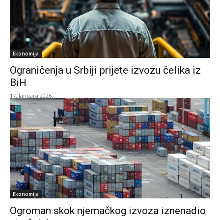
Ekonomija
Ograničenja u Srbiji prijete izvozu čelika iz
BiH
17. Januara 2026.
Ekonomija
Ogroman skok njemačkog izvoza iznenadio