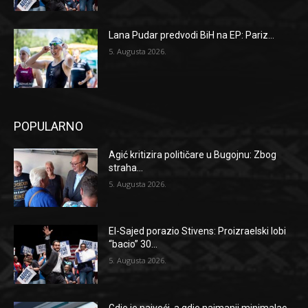
Lana Pudar predvodi BiH na EP: Pariz...
5. Augusta 2026.
POPULARNO
Agić kritizira političare u Bugojnu: Zbog
straha...
5. Augusta 2026.
El-Sajed porazio Stivens: Proizraelski lobi
“bacio” 30...
5. Augusta 2026.