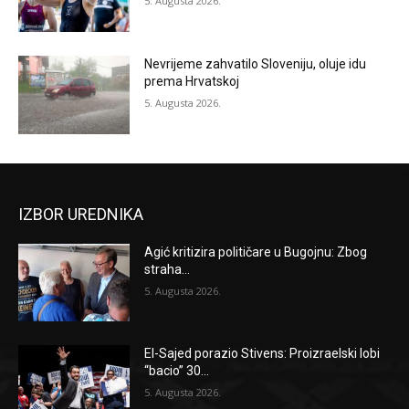
5. Augusta 2026.
Nevrijeme zahvatilo Sloveniju, oluje idu
prema Hrvatskoj
5. Augusta 2026.
IZBOR UREDNIKA
Agić kritizira političare u Bugojnu: Zbog
straha...
5. Augusta 2026.
El-Sajed porazio Stivens: Proizraelski lobi
“bacio” 30...
5. Augusta 2026.