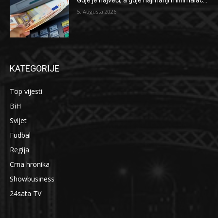
Gdje je najveći, a gdje najmanji minimalac...
5. Augusta 2026.
KATEGORIJE
Top vijesti
BiH
Svijet
Fudbal
Regija
Crna hronika
Showbusiness
24sata TV