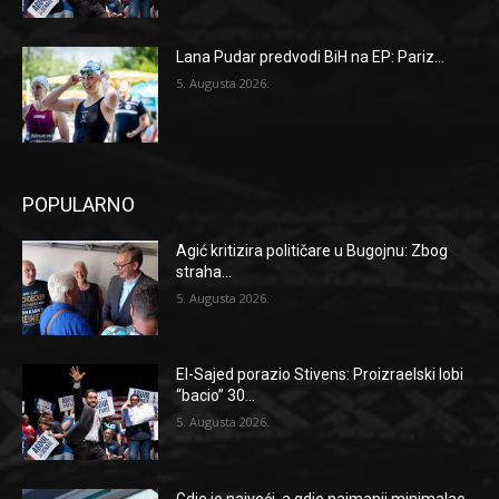
Lana Pudar predvodi BiH na EP: Pariz...
5. Augusta 2026.
POPULARNO
Agić kritizira političare u Bugojnu: Zbog
straha...
5. Augusta 2026.
El-Sajed porazio Stivens: Proizraelski lobi
“bacio” 30...
5. Augusta 2026.