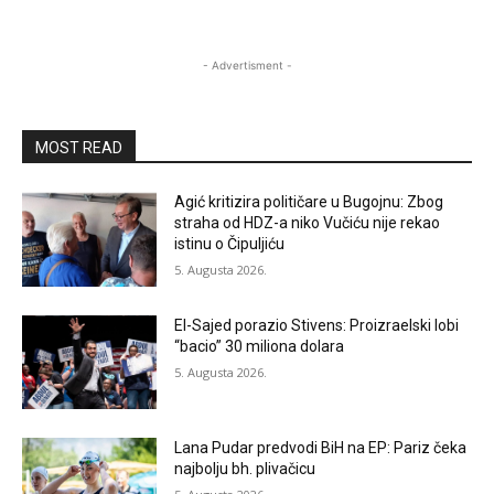
- Advertisment -
MOST READ
Agić kritizira političare u Bugojnu: Zbog
straha od HDZ-a niko Vučiću nije rekao
istinu o Čipuljiću
5. Augusta 2026.
El-Sajed porazio Stivens: Proizraelski lobi
“bacio” 30 miliona dolara
5. Augusta 2026.
Lana Pudar predvodi BiH na EP: Pariz čeka
najbolju bh. plivačicu