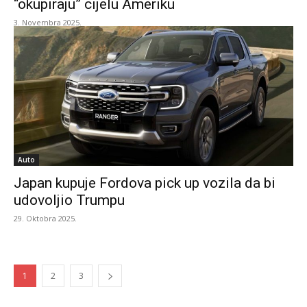
“okupiraju” cijelu Ameriku
3. Novembra 2025.
Auto
Japan kupuje Fordova pick up vozila da bi
udovoljio Trumpu
29. Oktobra 2025.
1
2
3