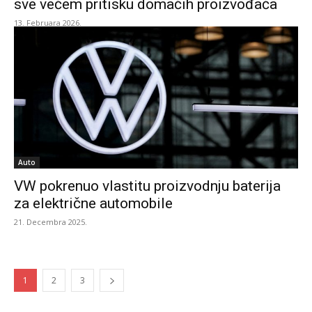
sve većem pritisku domaćih proizvođača
13. Februara 2026.
Auto
VW pokrenuo vlastitu proizvodnju baterija
za električne automobile
21. Decembra 2025.
1
2
3