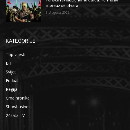
Iranska revolucionarna garda: Hormuški
moreuz se otvara...
8. Augusta 2026.
KATEGORIJE
Top vijesti
BiH
Svijet
Fudbal
Regija
Crna hronika
Showbusiness
24sata TV