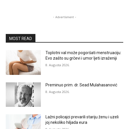
- Advertisment -
MOST READ
Toplotni val može pogoršati menstruaciju:
Evo zašto su grčevi i umor ljeti izraženiji
8. Augusta 2026.
Preminuo prim. dr. Sead Mulahasanović
8. Augusta 2026.
Lažni policajci prevarili stariju ženu i uzeli
joj nekoliko hiljada eura