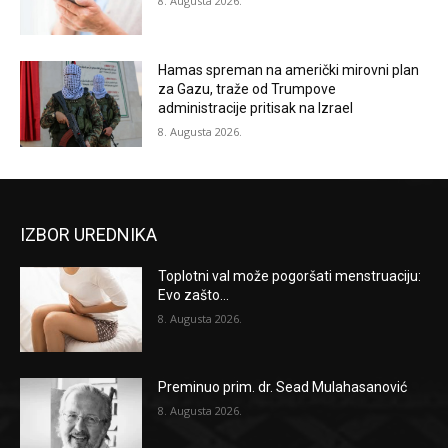
8. Augusta 2026.
Hamas spreman na američki mirovni plan
za Gazu, traže od Trumpove
administracije pritisak na Izrael
8. Augusta 2026.
IZBOR UREDNIKA
Toplotni val može pogoršati menstruaciju:
Evo zašto...
8. Augusta 2026.
Preminuo prim. dr. Sead Mulahasanović
8. Augusta 2026.