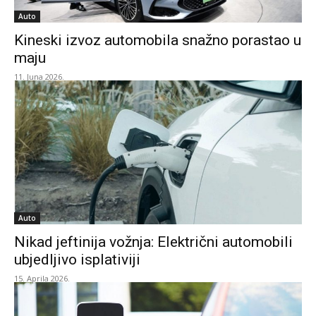
Auto
Kineski izvoz automobila snažno porastao u
maju
11. Juna 2026.
Auto
Nikad jeftinija vožnja: Električni automobili
ubjedljivo isplativiji
15. Aprila 2026.